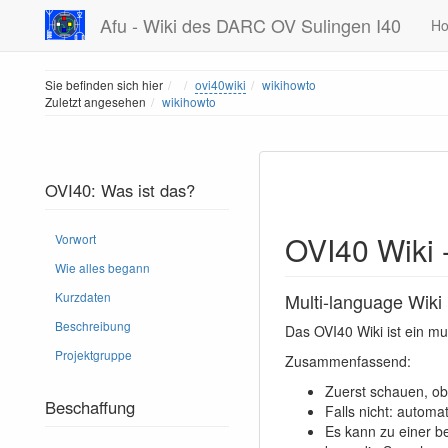
Afu - Wiki des DARC OV Sulingen I40
H
Home
Sie befinden sich hier
ovi40wiki
wikihowto
Zuletzt angesehen
wikihowto
OVI40: Was ist das?
OVI40 Wiki 
Vorwort
Wie alles begann
Multi-language Wiki
Kurzdaten
Beschreibung
Das OVI40 Wiki ist ein m
Projektgruppe
Zusammenfassend:
Zuerst schauen, ob 
Beschaffung
Falls nicht: automa
Es kann zu einer b