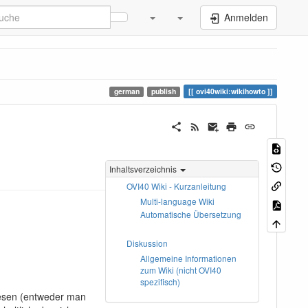
Anmelden
german
publish
ovi40wiki:wikihowto
Inhaltsverzeichnis
OVI40 Wiki - Kurzanleitung
Multi-language Wiki
Automatische Übersetzung
Diskussion
Allgemeine Informationen
zum Wiki (nicht OVI40
spezifisch)
 lesen (entweder man