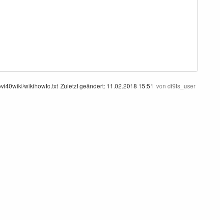
ovi40wiki/wikihowto.txt
Zuletzt geändert:
11.02.2018 15:51
von
df9ts_user