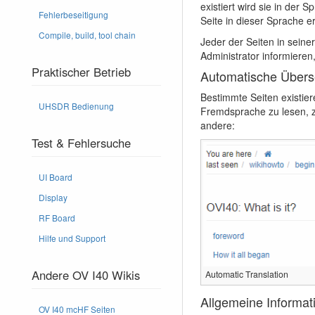
existiert wird sie in der 
Fehlerbeseitigung
Seite in dieser Sprache e
Compile, build, tool chain
Jeder der Seiten in sein
Administrator informieren
Praktischer Betrieb
Automatische Übers
Bestimmte Seiten existie
UHSDR Bedienung
Fremdsprache zu lesen, z
andere:
Test & Fehlersuche
UI Board
Display
RF Board
Hilfe und Support
Andere OV I40 Wikis
Automatic Translation
Allgemeine Informat
OV I40 mcHF Seiten