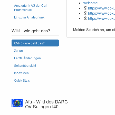
welcome
Amaterfunk AG der Carl
https://www.dok
Prüterschule
https://www.doku
Linux im Amateurfunk
https://www.doku
Melden Sie sich an, um e
Wiki - wie geht das?
OVI40 - wie geht das?
Zu tun
Letzte Änderungen
Seitenübersicht
Index Menü
Quick Stats
Afu - Wiki des DARC
OV Sulingen I40