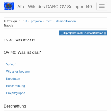
Afu - Wiki des DARC OV Sulingen I40
Home
Ti trovi qui
it
projekte
mchf
rtcmodifikation
Traccia
it:projekte:mchf:rtcmodifikation
OVI40: Was ist das?
OVI40: Was ist das?
Vorwort
Wie alles begann
Kurzdaten
Beschreibung
Projektgruppe
Beschaffung