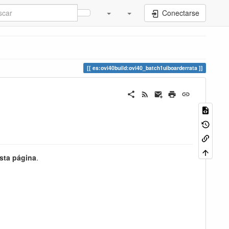
Conectarse
es:ovi40build:ovi40_batch1uiboarderrata
sta página
.