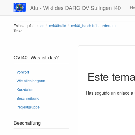
Afu - Wiki des DARC OV Sulingen I40
H
Home
Estás aquí
es
ovi40build
ovi40_batch1uiboarderrata
Traza
OVI40: Was ist das?
Este tema
Vorwort
Wie alles begann
Kurzdaten
Has seguido un enlace a 
Beschreibung
Projektgruppe
Beschaffung