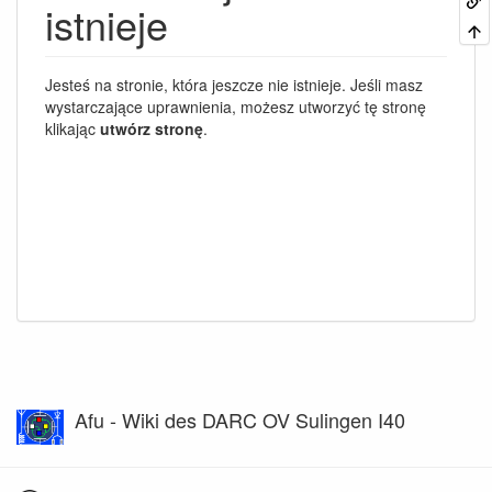
istnieje
Jesteś na stronie, która jeszcze nie istnieje. Jeśli masz
wystarczające uprawnienia, możesz utworzyć tę stronę
klikając
utwórz stronę
.
Afu - Wiki des DARC OV Sulingen I40