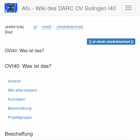
Afu - Wiki des DARC OV Sulingen I40
Home
Jesteś tutaj
pl
uhsdr
uhsdrdownload
Ślad
pl:uhsdr:uhsdrdownload
OVI40: Was ist das?
OVI40: Was ist das?
Vorwort
Wie alles begann
Kurzdaten
Beschreibung
Projektgruppe
Beschaffung