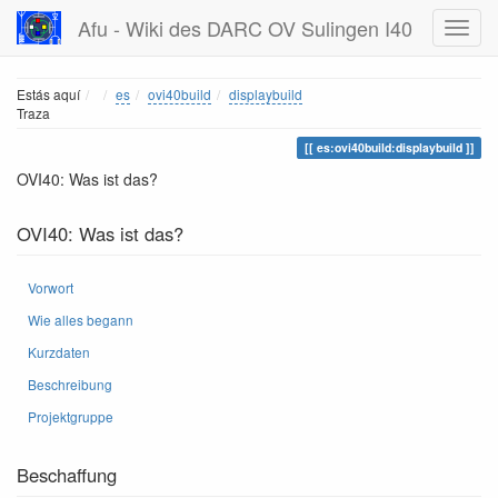
Afu - Wiki des DARC OV Sulingen I40
Home
Estás aquí
es
ovi40build
displaybuild
Traza
es:ovi40build:displaybuild
OVI40: Was ist das?
OVI40: Was ist das?
Vorwort
Wie alles begann
Kurzdaten
Beschreibung
Projektgruppe
Beschaffung