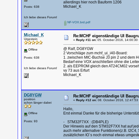
allerdings hier noch Bauform 1206
Michael_K
Posts: 638
Ich liebe dieses Forum!
NF-VOX.brd.pdf
Michael_K
Re:MCHF eigenständige UI Baugru
Urgestein
«
Reply #11 on:
05. October 2016, 14:00:30 
@ Ralf, DG8YGW
Offline
2 Vorschläge zum mchf_ui_i40-Board:
1. zwischen MIC-Buchse J3 pin 2 und dem H
Posts: 638
Bedarf eine VOX anschließen ohne die Leite
2. als EEPROM gleich den AT24CM02 vorsehen
Ich liebe dieses Forum!
vy 73 aus Erfurt
Michael_K
DG8YGW
Re:MCHF eigenständige UI Baugru
positron
«
Reply #12 on:
08. October 2016, 12:47:53
schon länger dabei
Hallo,
Erst einmal Danke für die bisherige Unterst
Offline
Posts: 93
- STM32F7XX : (DB4PLE)
Der Hinweis auf den STM32F7XX hat auf jede
auch mehr alternative Funktionen(z.B. I2C4, S
zusätzlichen IO´s noch einmal etwas umgestel