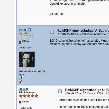
Ich habe irgendwo im Forum gelesen, dass VO
den Artikel aber nicht mehr.
73, Marcus
peter_77
Re:MCHF eigenständige UI Baugru
Urgestein
«
Reply #6 on:
02. October 2016, 11:44:03 »
3,2" Display wäre schon ein absolutes Muss e
Offline
Mit dem kleinen Display weiterzuarbeiten wär
Posts: 735
THE mcHF and UHSDR
forum !
DF8OE
Re:MCHF eigenständige UI B
Administrator
«
Reply #7 on:
02. October 2016, 11:
Letztenendes sollte das kein Problem da
Offline
meine Platine zu 100% pinkompatibel 
Posts: 6300