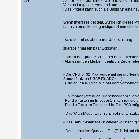
Aktuell ist daraus eine erweiterte Version au
Version fortgesetzt werden kann.
(Das Projekt kann auch als Basis für eine n
Wenn Interesse besteht, würde ich dieses Pro
dann zu einer kostengünstigen Sammelbestell
Dazu bedarf es aber eurer Unterstützung
zuerst einmal ein paar Eckdaten.
- Die UI Baugruppe soll in der ersten Vers
(Abmessungen bleiben identisch, Bedienelem
- Die CPU ST32F4xx wurde auf die größere Ve
Sonderfunktion USART6, ADC etc.)
(Die neuen I/O sind alle auf dem vorhandenen
- Es können jetzt auch Drehencoder mit Tast
Für die Tasten im Encoder 1-3 können die d
Für die Taste im Encoder 4 ist Port PG3 mög
- Das Wlan-Modul wird nicht mehr unterstützt
- Das Debug-Interface ist wieder vollständig
- Der alternative Quarz entfällt (PH1 ist auf e