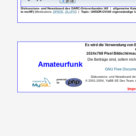
Diskussions- und Newsboard des DARC-Ortsverbandes I40
|
allgemeine Kat
to mcHF)
(Moderators:
DF8OE
,
DL1PQ
)
|
Topic:
UHSDR-OVI40 eigenständige U
Es wird die Verwendung von B
1024x768 Pixel Bildschirmau
Die Beiträge sind, sofern nic
Amateurfunk
GNU Free Documen
Diskussions- und Newsboard d
© 2001-2004, YaBB SE Dev Team. Al
Impr