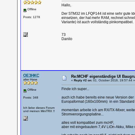
Hallo,
Offline
Der STM32 im LFQP144 ist eine sehr gute I
Posts: 1278
einsetzen, der hat mehr RAM, rechnet schnell
Variante) ist auch vollständig pinkompatibel.
73
Danilo
OE3HKC
Re:MCHF eigenständige UI Baugru
alter Hase
«
Reply #2 on:
01. October 2016, 19:57:44 »
Finde ich super...
Offline
auch ich habe bereits eine neue Version der
Posts: 348
Europaformat (160x100mm) in ein Standard 
Ich liebe dieses Forum
momentan arbeite ich am RX/TX-Mixer, weite
und meinen MiniTRX !!
Stromverorgungsplatine...
alles voll kompatibel zum mcHF,
aber mit eingebautem 7,4V LiOn-Akku, Mike u