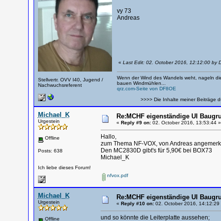
vy 73
Andreas
«
Last Edit: 02. October 2016, 12:12:00 by
Wenn der Wind des Wandels weht, nageln die
Stellvertr. OVV I40, Jugend /
bauen Windmühlen...
Nachwuchsreferent
qrz.com-Seite von DF8OE
>>>> Die Inhalte meiner Beiträge d
Michael_K
Re:MCHF eigenständige UI Baugru
Urgestein
«
Reply #9 on:
02. October 2016, 13:53:44 »
Hallo,
Offline
zum Thema NF-VOX, von Andreas angemerkt,
Den MC2830D gibt's für 5,90€ bei BOX73
Posts: 638
Michael_K
Ich liebe dieses Forum!
nfvox.pdf
Michael_K
Re:MCHF eigenständige UI Baugru
Urgestein
«
Reply #10 on:
02. October 2016, 14:12:29
und so könnte die Leiterplatte aussehen;
Offline