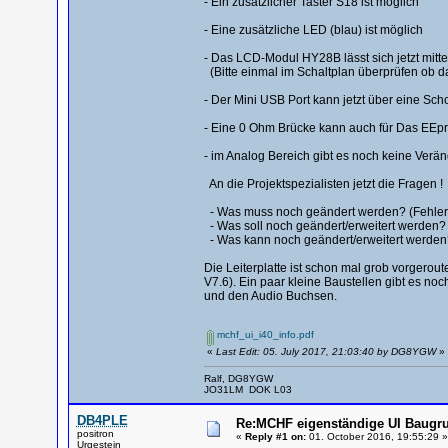
- Ein zusätzlicher Taster S18 ist möglich
- Eine zusätzliche LED (blau) ist möglich
- Das LCD-Modul HY28B lässt sich jetzt mitt
(Bitte einmal im Schaltplan überprüfen ob das
- Der Mini USB Port kann jetzt über eine Sc
- Eine 0 Ohm Brücke kann auch für Das EEp
- im Analog Bereich gibt es noch keine Verän
An die Projektspezialisten jetzt die Fragen !
- Was muss noch geändert werden? (Fehle
- Was soll noch geändert/erweitert werden? 
- Was kann noch geändert/erweitert werden
Die Leiterplatte ist schon mal grob vorgerout
V7.6). Ein paar kleine Baustellen gibt es no
und den Audio Buchsen.
mchf_ui_i40_info.pdf
«
Last Edit: 05. July 2017, 21:03:40 by DG8YGW
»
Ralf, DG8YGW
JO31LM DOK L03
DB4PLE
Re:MCHF eigenständige UI Baugru
positron
«
Reply #1 on:
01. October 2016, 19:55:29 »
Urgestein