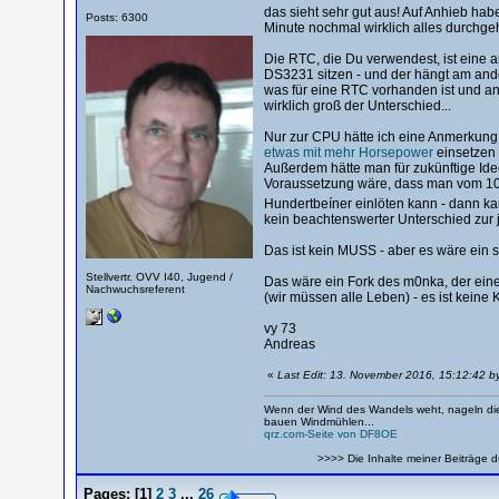
das sieht sehr gut aus! Auf Anhieb hab
Posts: 6300
Minute nochmal wirklich alles durchgeh
Die RTC, die Du verwendest, ist eine an
DS3231 sitzen - und der hängt am ande
was für eine RTC vorhanden ist und an 
wirklich groß der Unterschied...
Nur zur CPU hätte ich eine Anmerkung
etwas mit mehr Horsepower
einsetzen 
Außerdem hätte man für zukünftige Ideen
Voraussetzung wäre, dass man vom 10
Hundertbeíner einlöten kann - dann k
kein beachtenswerter Unterschied zur
Das ist kein MUSS - aber es wäre ein 
Stellvertr. OVV I40, Jugend /
Das wäre ein Fork des m0nka, der eine
Nachwuchsreferent
(wir müssen alle Leben) - es ist keine 
vy 73
Andreas
«
Last Edit: 13. November 2016, 15:12:42 
Wenn der Wind des Wandels weht, nageln die
bauen Windmühlen...
qrz.com-Seite von DF8OE
>>>> Die Inhalte meiner Beiträge d
Pages:
[
1
]
2
3
...
26