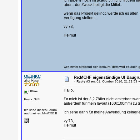
ich arbeite noch im pcad8.5, nicht mit dem m
aber... der Zweck heiligt die Mittel..
wenn das Projekt gelingt. werde ich es allen
Verfügung stellen...
vy 73,
Helmut
wer immer strebend sich bemüht, dem wird es auch g
OE3HKC
Re:MCHF eigenständige UI Baugru
alter Hase
«
Reply #3 on:
01. October 2016, 21:21:53 »
Hallo,
Offline
für mich ist der 3,2 Zöller nicht erstrebens
Posts: 348
außerdem für mein layout (160x100mm) zu gro
Ich liebe dieses Forum
ich sehe darin für meine Anwendung keinerl
und meinen MiniTRX !!
vy 73,
Helmut