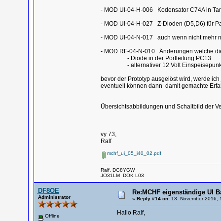
- MOD UI-04-H-006 Kodensator C74A in Ta
- MOD UI-04-H-027 Z-Dioden (D5,D6) für Pa
- MOD UI-04-N-017 auch wenn nicht mehr not
- MOD RF-04-N-010 Änderungen welche die
- Diode in der Portleitung PC13
- alternativer 12 Volt Einspeisepunkt 
bevor der Prototyp ausgelöst wird, werde ich 
eventuell können dann damit gemachte Erfah
Übersichtsabbildungen und Schaltbild der Ve
vy 73,
Ralf
mchf_ui_05_i40_02.pdf
Ralf, DG8YGW
JO31LM DOK L03
DF8OE
Re:MCHF eigenständige UI B
Administrator
«
Reply #14 on:
13. November 2016, 1
Hallo Ralf,
Offline