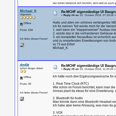
wer immer strebend sich bemüht, dem wird es auch g
Michael_K
Re:MCHF eigenständige UI Baugru
Urgestein
«
Reply #4 on:
02. October 2016, 07:30:06 »
Hallo und allen ein schönes verlängertes WE
Offline
ich für meinen Teil würde mich für die Vari
1. weil dann ein "etappenweiser" Ausbau mögl
Posts: 638
2. würde das in die vorhandenen Gehäuse d
3. ein kompletter Neuaufbau ist sicherlich a
Ich liebe dieses Forum!
und zu erwartenden Erweiterungen von Andr
vy 73 aus Erfurt
Michael_K
dm6tt
Re:MCHF eigenständige UI Baugru
schon länger dabei
«
Reply #5 on:
02. October 2016, 11:25:44 »
Ich hätte noch drei Ergänzungswünsche für e
Offline
1. Real Time Clock (RTC)
Posts: 90
Wie schon im Forum berichtet, kann man die 
Anreas plant da etwas für eine Erweiterung.
Ich liebe dieses Forum!
2. Bluetooth für Audio
Man könnte dann eine Bluetooth Headset v
Ich habe aber keine Ahnaung, was man da 
3. VOX