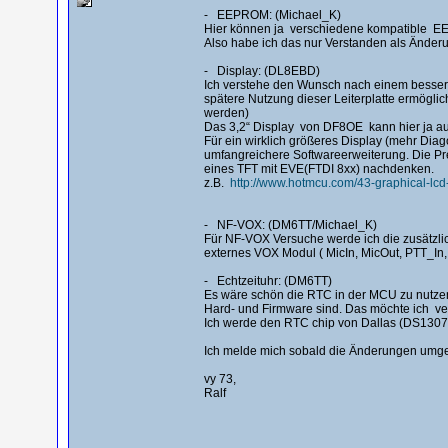
- EEPROM: (Michael_K)
Hier können ja verschiedene kompatible E
Also habe ich das nur Verstanden als Änderun
- Display: (DL8EBD)
Ich verstehe den Wunsch nach einem bessere
spätere Nutzung dieser Leiterplatte ermöglic
werden)
Das 3,2“ Display von DF8OE kann hier ja auc
Für ein wirklich größeres Display (mehr Dia
umfangreichere Softwareerweiterung. Die Pr
eines TFT mit EVE(FTDI 8xx) nachdenken.
z.B.
http://www.hotmcu.com/43-graphical-lc
- NF-VOX: (DM6TT/Michael_K)
Für NF-VOX Versuche werde ich die zusätzlic
externes VOX Modul ( MicIn, MicOut, PTT_I
- Echtzeituhr: (DM6TT)
Es wäre schön die RTC in der MCU zu nutzen.
Hard- und Firmware sind. Das möchte ich v
Ich werde den RTC chip von Dallas (DS1307
Ich melde mich sobald die Änderungen umges
vy 73,
Ralf