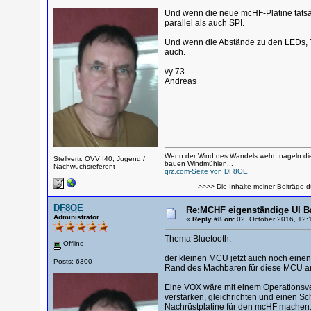
Und wenn die neue mcHF-Platine tatsäc
parallel als auch SPI.
Und wenn die Abstände zu den LEDs, Ta
auch.
vy 73
Andreas
Wenn der Wind des Wandels weht, nageln die
Stellvertr. OVV I40, Jugend /
bauen Windmühlen...
Nachwuchsreferent
qrz.com-Seite von DF8OE
>>>> Die Inhalte meiner Beiträge d
DF8OE
Re:MCHF eigenständige UI B
Administrator
«
Reply #8 on:
02. October 2016, 12:
Thema Bluetooth:
Offline
der kleinen MCU jetzt auch noch einen
Posts: 6300
Rand des Machbaren für diese MCU 
Eine VOX wäre mit einem Operationsver
verstärken, gleichrichten und einen Sch
Nachrüstplatine für den mcHF machen