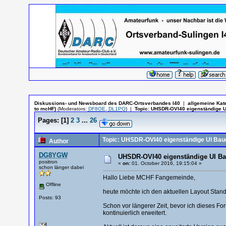
Diskussions- und Newsboard des DARC-Ortsverbandes I40
|
allgemeine Kat
to mcHF)
(Moderators:
DF8OE
,
DL1PQ
)
|
Topic:
UHSDR-OVI40 eigenständige U
Pages:
[
1
]
2
3
...
26
Topic: UHSDR-OVI40 eigenständige UI Bau
Author
DG8YGW
UHSDR-OVI40 eigenständige UI Ba
positron
«
on:
01. October 2016, 19:15:04 »
schon länger dabei
Hallo Liebe MCHF Fangemeinde,
Offline
heute möchte ich den aktuellen Layout Stand
Posts: 93
Schon vor längerer Zeit, bevor ich dieses Fo
kontinuierlich erweitert.