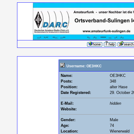
Username: OE3HKC
Name:
OE3HKC
Posts:
348
Position:
alter Hase
Date Registered:
29. October 2
E-Mail:
hidden
Website:
Gender:
Male
Age:
74
Location:
Wienerwald