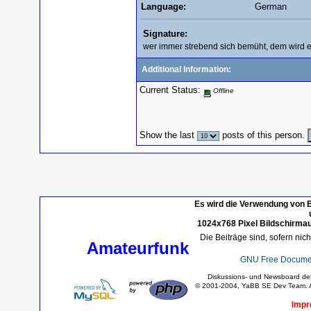
Language:
German
Signature:
wer immer strebend sich bemüht, dem wird e
Additional Information:
Current Status:
Offline
Show the last
posts of this person.
Es wird die Verwendung von B
1024x768 Pixel Bildschirmau
Die Beiträge sind, sofern nic
Amateurfunk
GNU Free Documen
Diskussions- und Newsboard d
© 2001-2004, YaBB SE Dev Team. Al
Impr