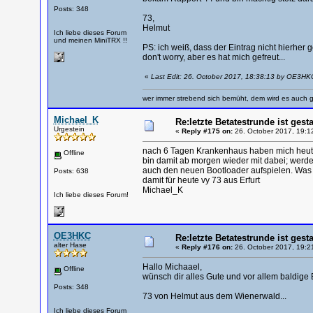
Posts: 348
73,
Helmut
Ich liebe dieses Forum
und meinen MiniTRX !!
PS: ich weiß, dass der Eintrag nicht hierher g
don't worry, aber es hat mich gefreut...
«
Last Edit: 26. October 2017, 18:38:13 by OE3HK
wer immer strebend sich bemüht, dem wird es auch g
Michael_K
Re:letzte Betatestrunde ist gesta
Urgestein
«
Reply #175 on:
26. October 2017, 19:1
nach 6 Tagen Krankenhaus haben mich heute d
Offline
bin damit ab morgen wieder mit dabei; werde 
auch den neuen Bootloader aufspielen. Was 
Posts: 638
damit für heute vy 73 aus Erfurt
Michael_K
Ich liebe dieses Forum!
OE3HKC
Re:letzte Betatestrunde ist gesta
alter Hase
«
Reply #176 on:
26. October 2017, 19:2
Hallo Michaael,
Offline
wünsch dir alles Gute und vor allem baldig
Posts: 348
73 von Helmut aus dem Wienerwald...
Ich liebe dieses Forum