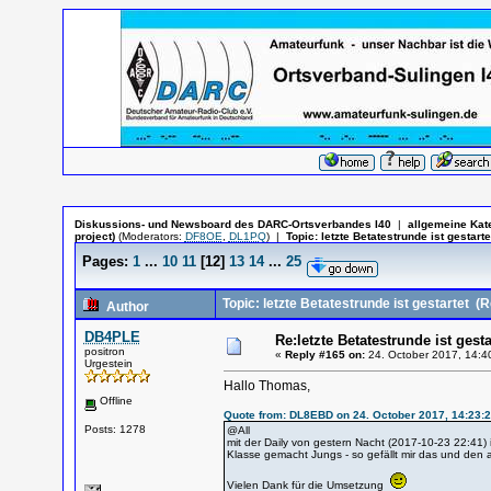
Diskussions- und Newsboard des DARC-Ortsverbandes I40
|
allgemeine Kat
project)
(Moderators:
DF8OE
,
DL1PQ
)
|
Topic:
letzte Betatestrunde ist gestarte
Pages:
1
...
10
11
[
12
]
13
14
...
25
Topic: letzte Betatestrunde ist gestartet
(Re
Author
DB4PLE
Re:letzte Betatestrunde ist gesta
positron
«
Reply #165 on:
24. October 2017, 14:4
Urgestein
Hallo Thomas,
Offline
Quote from: DL8EBD on 24. October 2017, 14:23:
Posts: 1278
@All
mit der Daily von gestern Nacht (2017-10-23 22:41) i
Klasse gemacht Jungs - so gefällt mir das und den a
Vielen Dank für die Umsetzung