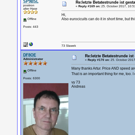
SP9BSL
Re:letzte Betatestrunde ist gesta
positron
«
Reply #169 on:
25. October 2017, 10:5
alter Hase
Hi,
Also eurocicuits can do it in short time, but 
Offline
Posts: 443
73 Slawek
DF8OE
Re:letzte Betatestrunde ist 
Administrator
«
Reply #170 on:
25. October 2017
Many thanks Artur. Price AND speed are
Offline
That is an important thing for me, too. I
Posts: 6300
vy 73
Andreas