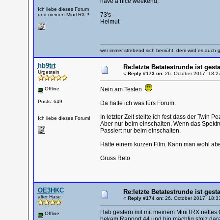
have a nice weekend,
Ich liebe dieses Forum
73's
und meinen MiniTRX !!
Helmut
wer immer strebend sich bemüht, dem wird es auch g
hb9trt
Re:letzte Betatestrunde ist gesta
Urgestein
«
Reply #173 on:
26. October 2017, 18:2
Offline
Nein am Testen
Posts: 649
Da hätte ich was fürs Forum.
In letzter Zeit stellte ich fest dass der Twin Pe
Ich liebe dieses Forum!
Aber nur beim einschalten. Wenn das Spektru
Passiert nur beim einschalten.
Hätte einem kurzen Film. Kann man wohl aber
Gruss Reto
OE3HKC
Re:letzte Betatestrunde ist gesta
alter Hase
«
Reply #174 on:
26. October 2017, 18:3
Hab gestern mit mit meinem MiniTRX nettes QS
Offline
bekam Rapport 44 und bin mächtig stolz darau