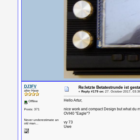
DJ3FV
Re:letzte Betatestrunde ist gesta
alter Hase
«
Reply #179 on:
27. October 2017, 03:3
Hello Artur,
Offline
nice work and compact Design but what du mean 
Posts: 371
OVI40 "Eagle"?
Never underestimate an
vy 73
old man...
Uwe