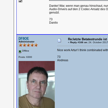
Danke! War, wenn man genau hinschaut, nur 
Audio-Drivers auf den 2 Codec-Ansatz des OV
genutzt.
73
Danilo
DF8OE
Re:letzte Betatestrunde ist 
Administrator
«
Reply #166 on:
24. October 2017
Nice work Artur! I think combinated wi
Offline
73
Posts: 6300
Andreas