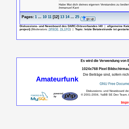
Habe Mut dich deines eigenen Verstandes zu bedien
Immanuel Kant
Pages:
1
...
10
11
[
12
]
13
14
...
25
Diskussions- und Newsboard des DARC-Ortsverbandes I40
|
allgemeine Kat
project)
(Moderators:
DF8OE
,
DL1PQ
)
|
Topic:
letzte Betatestrunde ist gestarte
Es wird die Verwendung von B
1024x768 Pixel Bildschirmau
Die Beiträge sind, sofern nic
Amateurfunk
GNU Free Documen
Diskussions- und Newsboard d
© 2001-2004, YaBB SE Dev Team. Al
Impr