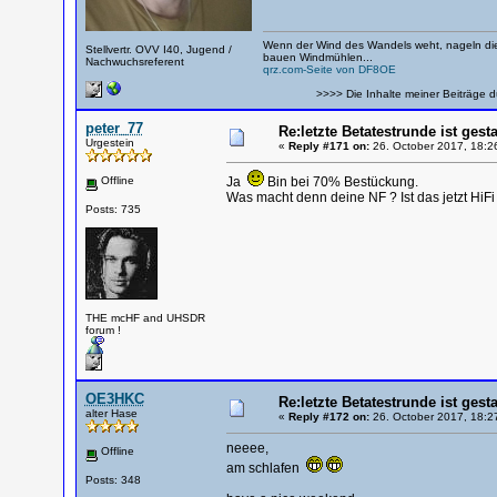
Wenn der Wind des Wandels weht, nageln die
Stellvertr. OVV I40, Jugend /
bauen Windmühlen...
Nachwuchsreferent
qrz.com-Seite von DF8OE
>>>> Die Inhalte meiner Beiträge d
peter_77
Re:letzte Betatestrunde ist gesta
Urgestein
«
Reply #171 on:
26. October 2017, 18:2
Offline
Ja
Bin bei 70% Bestückung.
Was macht denn deine NF ? Ist das jetzt HiFi
Posts: 735
THE mcHF and UHSDR
forum !
OE3HKC
Re:letzte Betatestrunde ist gesta
alter Hase
«
Reply #172 on:
26. October 2017, 18:2
neeee,
Offline
am schlafen
Posts: 348