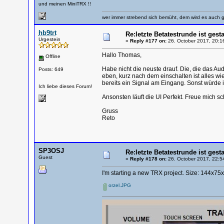
und meinen MiniTRX !!
wer immer strebend sich bemüht, dem wird es auch g
hb9trt
Re:letzte Betatestrunde ist gesta
Urgestein
«
Reply #177 on:
26. October 2017, 20:1
Hallo Thomas,
Offline
Habe nicht die neuste drauf. Die, die das Au
Posts: 649
eben, kurz nach dem einschalten ist alles wi
bereits ein Signal am Eingang. Sonst würde ic
Ich liebe dieses Forum!
Ansonsten läuft die UI Perfekt. Freue mich s
Gruss
Reto
SP3OSJ
Re:letzte Betatestrunde ist gesta
Guest
«
Reply #178 on:
26. October 2017, 22:5
I'm starting a new TRX project. Size: 144x7
orzel.JPG