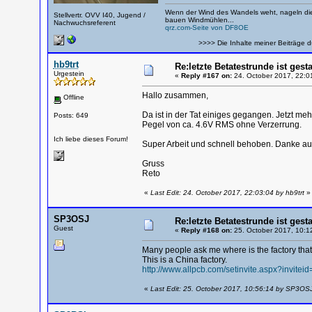
Wenn der Wind des Wandels weht, nageln die
Stellvertr. OVV I40, Jugend /
bauen Windmühlen...
Nachwuchsreferent
qrz.com-Seite von DF8OE
>>>> Die Inhalte meiner Beiträge d
hb9trt
Re:letzte Betatestrunde ist gesta
Urgestein
«
Reply #167 on:
24. October 2017, 22:0
Hallo zusammen,
Offline
Da ist in der Tat einiges gegangen. Jetzt 
Posts: 649
Pegel von ca. 4.6V RMS ohne Verzerrung.
Ich liebe dieses Forum!
Super Arbeit und schnell behoben. Danke au
Gruss
Reto
«
Last Edit: 24. October 2017, 22:03:04 by hb9trt
»
SP3OSJ
Re:letzte Betatestrunde ist gesta
Guest
«
Reply #168 on:
25. October 2017, 10:1
Many people ask me where is the factory that
This is a China factory.
http://www.allpcb.com/setinvite.aspx?invitei
«
Last Edit: 25. October 2017, 10:56:14 by SP3OS