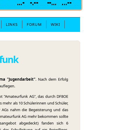
LINKS
FORUM
WIKI
funk
ma "Jugendarbeit"
. Nach dem Erfolg
auflegen.
bot "Amateurfunk AG", das durch DF8OE
ls mehr als 10 Schülerinnen und Schüler,
er AGs nahm die Begeisterung und das
ine Amateurfunk AG mehr bekommen sollte
gsangebot abgedeckt) fanden sich 6
er Schulleitung auf ein freiwilliges,