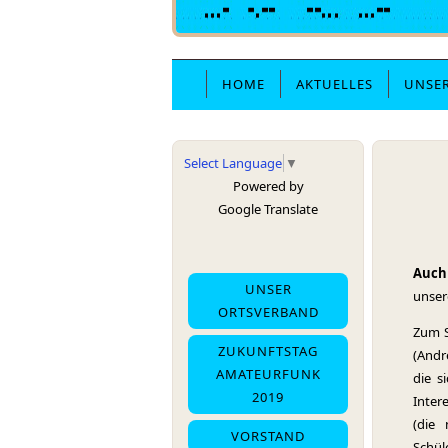
HOME
AKTUELLES
UNSE
Select Language
▼
Powered by
Google Translate
Auch
UNSER
unser
ORTSVERBAND
Zum S
ZUKUNFTSTAG
(Andr
AMATEURFUNK
die s
2019
Inter
(die 
VORSTAND
Schül