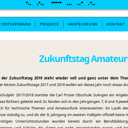
R ORTSVERBAND
PROJEKTE
AMATEURFUNK
KONTAKT
Zukunftstag Amateur
 der Zukunftstag 2019 steht wieder voll und ganz unter dem The
er letzten Zukunftstage 2017 und 2018 wollen wir dieses Jahr noch etwas dr
chuljahr 2017/2018 startete die Carl Prüter Obschule Sulingen ein Ange
eas Richter) geleitet wird. Es fanden sich in den Jahrgängen 7, 8 und 9 jewei
ich für technische Themen und Amateurfunk interessierten. Im Laufe d
esse ständig zu, und als der 8. Jahrgang im zweiten Halbjahr offiziell ke
nötigen Unterrichtsstunden wurden bereits durch ein Berufsbildun
erinnen und Schüler, die damit gar nicht einverstanden waren und bei d