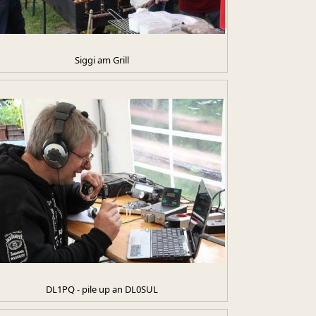
Siggi am Grill
DL1PQ - pile up an DL0SUL