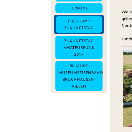
TERMINE
Wie a
gefre
FIELDDAY /
Nordrh
ZUKUNFTSTAG
Für d
ZUKUNFTSTAG
AMATEURFUNK
2017
50 JAHRE
MUSEUMSEISENBAHN
BRUCHHAUSEN-
VILSEN