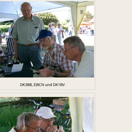
DK3BB, EI8CN und DK1BV