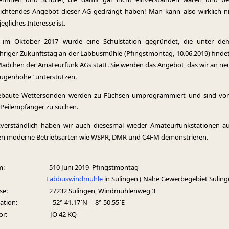
lichtendes Angebot dieser AG gedrängt haben! Man kann also wirklich n
egliches Interesse ist.
im Oktober 2017 wurde eine Schulstation gegründet, die unter dem
ähriger Zukunftstag an der Labbusmühle (Pfingstmontag, 10.06.2019) find
ädchen der Amateurfunk AGs statt. Sie werden das Angebot, das wir an neug
Augenhöhe" unterstützen.
baute Wettersonden werden zu Füchsen umprogrammiert und sind von
Peilempfänger zu suchen.
tverständlich haben wir auch diesesmal wieder Amateurfunkstationen 
n moderne Betriebsarten wie WSPR, DMR und C4FM demonstrieren.
um: 510 Juni 2019 Pfingstmontag
rt:
Labbuswindmühle
in Sulingen ( Nähe Gewerbegebiet Suling
sse: 27232 Sulingen, Windmühlenweg 3
gation: 52° 41.17`N 8° 50.55`E
ator: JO 42 KQ