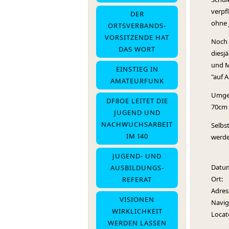
verpf
DER
ohne j
ORTSVERBANDS-
VORSITZENDE HAT
Noch 
DAS WORT
diesj
und M
EINSTIEG IN
"auf 
AMATEURFUNK
Umge
DF8OE LEITET DIE
70cm 
JUGEND UND
NACHWUCHSARBEIT
Selbs
IM I40
werde
JUGEND- UND
Dat
AUSBILDUNGS-
O
REFERAT
Adre
VISIONEN
Navi
WIRKLICHKEIT
Loc
WERDEN LASSEN