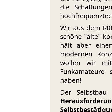
die Schaltunge
hochfrequenztech
Wir aus dem I40 
schöne "alte" ko
hält aber eine
modernen Konz
wollen wir mi
Funkamateure s
haben!
Der Selbstbau 
Herausforderu
Selbstbestätigu