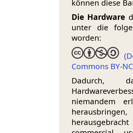
können diese Bau
Die Hardware
d
unter die folg
worden:
(D
Commons BY-NC-
Dadurch, d
Hardwareverbes
niemandem erla
herausbringen
herausgebrach
commercial u