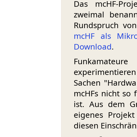
Das mcHF-Proj
zweimal benann
Rundspruch vo
mcHF als Mikr
Download
.
Funkamateur
experimentiere
Sachen "Hardwar
mcHFs nicht so f
ist. Aus dem Gr
eigenes Projek
diesen Einschrän