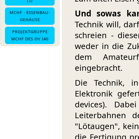
(2)
Und sowas ka
MCHF - EIGENBAU-
GEHÄUSE
Technik will, da
PROJEKTGRUPPE
schreien - diese
MCHF DES OV I40
weder in die Zu
dem Amateur
eingebracht.
Die Technik, i
Elektronik gefer
devices). Dabe
Leiterbahnen d
"Lötaugen", kei
die Fertigung pr