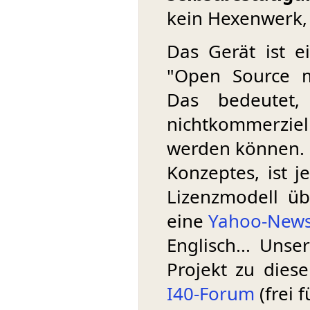
kein Hexenwerk, 
Das Gerät ist 
"Open Source mi
Das bedeutet,
nichtkommerzi
werden können. D
Konzeptes, ist j
Lizenzmodell üb
eine
Yahoo-News
Englisch... Uns
Projekt zu dies
I40-Forum
(frei 