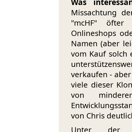
Was interessan
Missachtung de
"mcHF" öfter a
Onlineshops od
Namen (aber leic
vom Kauf solch e
unterstützenswe
verkaufen - abe
viele dieser Klo
von mindere
Entwicklungssta
von Chris deutlic
Unter der