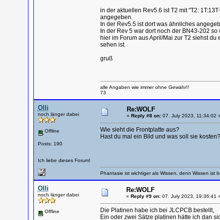
in der aktuellen Rev5.6 ist T2 mit "Т2: 1T:
angegeben.
In der Rev5.5 ist dort was ähnliches angege
In der Rev 5 war dort noch der BN43-202 so 
hier im Forum aus April/Mai zur T2 siehst du
sehen ist.
gruß
alle Angaben wie immer ohne Gewähr!!
73
Olli
Re:WOLF
noch länger dabei
«
Reply #8 on:
07. July 2023, 11:34:02 
Wie sieht die Frontplatte aus?
Offline
Hast du mal ein Bild und was soll sie kosten
Posts: 190
Ich liebe dieses Forum!
Phantasie ist wichtiger als Wissen, denn Wissen ist b
Olli
Re:WOLF
noch länger dabei
«
Reply #9 on:
07. July 2023, 19:36:41 
Die Platinen habe ich bei JLCPCB bestellt,
Offline
Ein oder zwei Sätze platinen hätte ich dan si