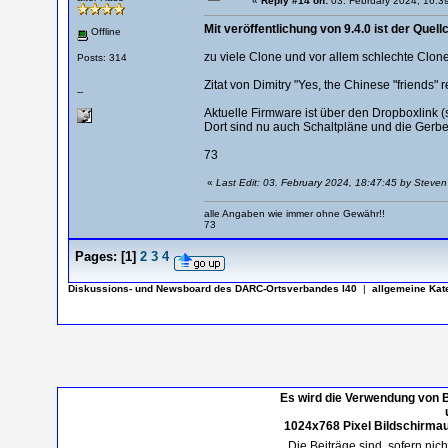
«
Reply #14 on:
03. February 2024, 16:3
Mit veröffentlichung von 9.4.0 ist der Que
Offline
zu viele Clone und vor allem schlechte Clon
Posts: 314
Zitat von Dimitry "Yes, the Chinese "friends" r
--
Aktuelle Firmware ist über den Dropboxlink 
Dort sind nu auch Schaltpläne und die Gerbe
73
«
Last Edit: 03. February 2024, 18:47:45 by Steven
alle Angaben wie immer ohne Gewähr!!
73
Pages:
[
1
]
2
3
4
Diskussions- und Newsboard des DARC-Ortsverbandes I40
|
allgemeine Kat
Es wird die Verwendung von B
1024x768 Pixel Bildschirmau
Die Beiträge sind, sofern nic