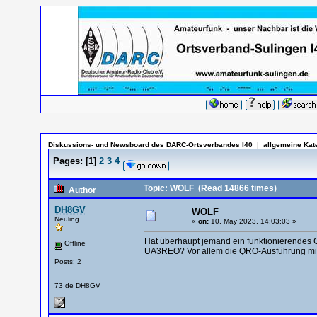
Diskussions- und Newsboard des DARC-Ortsverbandes I40
|
allgemeine Kat
Pages:
[
1
]
2
3
4
Topic: WOLF
(Read 14866 times)
Author
DH8GV
WOLF
Neuling
«
on:
10. May 2023, 14:03:03 »
Hat überhaupt jemand ein funktionierendes G
Offline
UA3REO? Vor allem die QRO-Ausführung mi
Posts: 2
73 de DH8GV