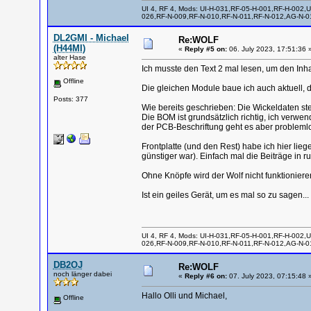
UI 4, RF 4, Mods: UI-H-031,RF-05-H-001,RF-H-002,U
026,RF-N-009,RF-N-010,RF-N-011,RF-N-012,AG-N-01
DL2GMI - Michael
Re:WOLF
(H44MI)
«
Reply #5 on:
06. July 2023, 17:51:36 
alter Hase
Ich musste den Text 2 mal lesen, um den Inhal
Offline
Die gleichen Module baue ich auch aktuell, die
Posts: 377
Wie bereits geschrieben: Die Wickeldaten st
Die BOM ist grundsätzlich richtig, ich verwen
der PCB-Beschriftung geht es aber probleml
Frontplatte (und den Rest) habe ich hier li
günstiger war). Einfach mal die Beiträge in r
Ohne Knöpfe wird der Wolf nicht funktionieren
Ist ein geiles Gerät, um es mal so zu sagen...
UI 4, RF 4, Mods: UI-H-031,RF-05-H-001,RF-H-002,U
026,RF-N-009,RF-N-010,RF-N-011,RF-N-012,AG-N-01
DB2OJ
Re:WOLF
noch länger dabei
«
Reply #6 on:
07. July 2023, 07:15:48 
Hallo Olli und Michael,
Offline