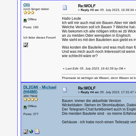
Olli
Re:WOLF
noch länger dabei
«
Reply #3 on:
05. July 2023, 16:39:34 
Hallo Leute
Offline
Ich will mir auch mal ein Bauen.Aber mir stel
Welche Version soll ich Bauen ? Welche hat 
Posts: 190
Wo bekomm ich alle nötigen infos wi zb Wic
an zu melden.Oder wenigsten in Englisch.
Ich liebe dieses Forum!
Wie sieht es mit den Bauteilen aus giebt es 
Was kosten die Bauteile und was muß man 
Und was mich auch noch Interessirt ist wenn
wie schlecht wäre er?
«
Last Edit: 05. July 2023, 16:41:59 by Olli
»
Phantasie ist wichtiger als Wissen, denn Wissen ist b
DL2GMI - Michael
Re:WOLF
(H44MI)
«
Reply #4 on:
05. July 2023, 17:31:47 
alter Hase
Bauen: immer die aktuellste Version
Wickeldaten: Stehen im Stromlaufplan, Datei
Offline
Der Telegram-Chat funktioniert auch in Englis
Die meisten Bauteile sind - so meine Erfahr
Posts: 377
Gehäuse - ich habe noch einen Teilesatz ver