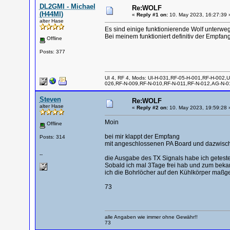
DL2GMI - Michael
Re:WOLF
(H44MI)
«
Reply #1 on:
10. May 2023, 16:27:39 
alter Hase
Es sind einige funktionierende Wolf unterwegs
Bei meinem funktioniert definitiv der Empf
Offline
Posts: 377
UI 4, RF 4, Mods: UI-H-031,RF-05-H-001,RF-H-002,U
026,RF-N-009,RF-N-010,RF-N-011,RF-N-012,AG-N-01
Steven
Re:WOLF
alter Hase
«
Reply #2 on:
10. May 2023, 19:59:28 
Moin
Offline
bei mir klappt der Empfang
Posts: 314
mit angeschlossenen PA Board und dazwische
--
die Ausgabe des TX Signals habe ich getestet
Sobald ich mal 3Tage frei hab und zum bek
ich die Bohrlöcher auf den Kühlkörper maßg
73
alle Angaben wie immer ohne Gewähr!!
73