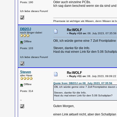
Oder auch einzelne PCBs.
Posts: 190
Ich sag dann bescheid wenn sie da sind und 
Ich liebe dieses Forum!
Phantasie ist wichtiger als Wissen, denn Wissen ist b
DB2OJ
Re:WOLF
noch länger dabei
«
Reply #10 on:
08. July 2023, 07:35:56
Olli, ich würde gerne eine 7 Zoll Frontplati
Offline
Steven, danke für die Info.
Posts: 103
Hast du mal einen Link für den 5.06 Schaltpl
Ich liebe dieses Forum!
Steven
Re:WOLF
alter Hase
«
Reply #11 on:
08. July 2023, 09:09:22
Quote from: DB2OJ on 08. July 2023, 07:35:56
Offline
Olli, ich würde gerne eine 7 Zoll Frontplatine davo
Posts: 314
Steven, danke für die Info.
Hast du mal einen Link für den 5.06 Schaltplan?
--
Guten Morgen,
einen Link aktuell nicht, aber den Schaltpla