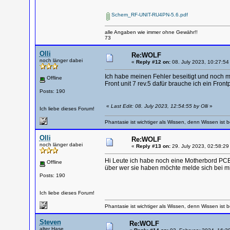
Schem_RF-UNIT-RU4PN-5.6.pdf
alle Angaben wie immer ohne Gewähr!!
73
Olli
Re:WOLF
noch länger dabei
«
Reply #12 on:
08. July 2023, 10:27:54
Ich habe meinen Fehler beseitigt und noch mal
Offline
Front unit 7 rev.5 dafür brauche ich ein Frontp
Posts: 190
«
Last Edit: 08. July 2023, 12:54:55 by Olli
»
Ich liebe dieses Forum!
Phantasie ist wichtiger als Wissen, denn Wissen ist b
Olli
Re:WOLF
noch länger dabei
«
Reply #13 on:
29. July 2023, 02:58:29
Hi Leute ich habe noch eine Motherbord PCB
Offline
über wer sie haben möchte melde sich bei mi
Posts: 190
Ich liebe dieses Forum!
Phantasie ist wichtiger als Wissen, denn Wissen ist b
Steven
Re:WOLF
alter Hase