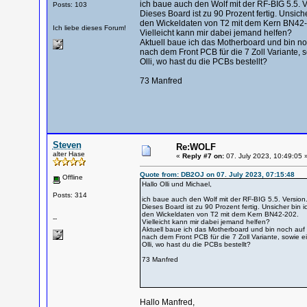
ich baue auch den Wolf mit der RF-BIG 5.5. V
Posts: 103
Dieses Board ist zu 90 Prozent fertig. Unsiche
den Wickeldaten von T2 mit dem Kern BN42-
Ich liebe dieses Forum!
Vielleicht kann mir dabei jemand helfen?
Aktuell baue ich das Motherboard und bin n
nach dem Front PCB für die 7 Zoll Variante
Olli, wo hast du die PCBs bestellt?
73 Manfred
Steven
Re:WOLF
alter Hase
«
Reply #7 on:
07. July 2023, 10:49:05 
Quote from: DB2OJ on 07. July 2023, 07:15:48
Offline
Hallo Olli und Michael,
Posts: 314
ich baue auch den Wolf mit der RF-BIG 5.5. Version
Dieses Board ist zu 90 Prozent fertig. Unsicher bin i
den Wickeldaten von T2 mit dem Kern BN42-202.
--
Vielleicht kann mir dabei jemand helfen?
Aktuell baue ich das Motherboard und bin noch auf
nach dem Front PCB für die 7 Zoll Variante, sowi
Olli, wo hast du die PCBs bestellt?
73 Manfred
Hallo Manfred,