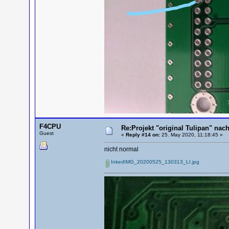
F4CPU
Re:Projekt "original Tulipan" n
Guest
«
Reply #14 on:
25. May 2020, 11:18:45 »
nicht normal
InkedIMG_20200525_130313_LI.jpg