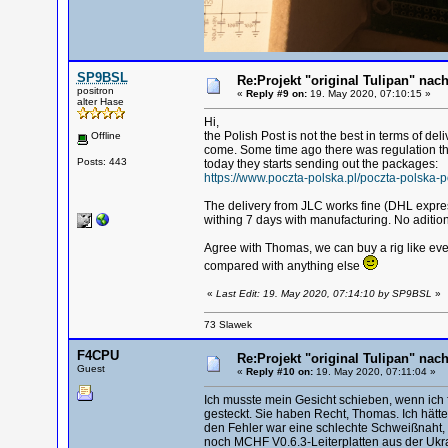
SP9BSL
Re:Projekt "original Tulipan" n
positron
«
Reply #9 on:
19. May 2020, 07:10:15 »
alter Hase
Hi,
the Polish Post is not the best in terms of de
Offline
come. Some time ago there was regulation tha
Posts: 443
today they starts sending out the packages:
https://www.poczta-polska.pl/poczta-polska
The delivery from JLC works fine (DHL express
withing 7 days with manufacturing. No aditio
Agree with Thomas, we can buy a rig like every
compared with anything else
«
Last Edit: 19. May 2020, 07:14:10 by SP9BSL
»
73 Slawek
F4CPU
Re:Projekt "original Tulipan" n
Guest
«
Reply #10 on:
19. May 2020, 07:11:04 »
Ich musste mein Gesicht schieben, wenn ich fr
gesteckt. Sie haben Recht, Thomas. Ich hätte
den Fehler war eine schlechte Schweißnaht, 
noch MCHF V0.6.3-Leiterplatten aus der Ukra