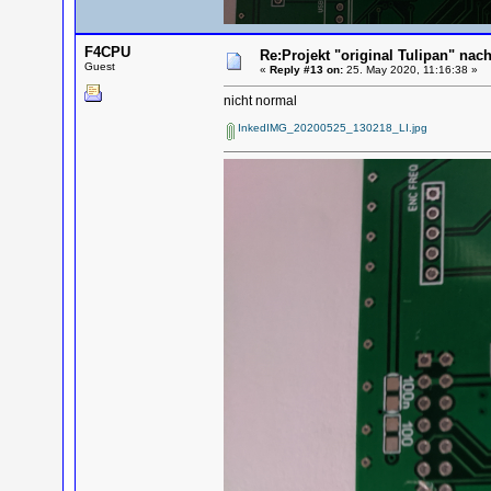
F4CPU
Re:Projekt "original Tulipan" n
Guest
«
Reply #13 on:
25. May 2020, 11:16:38 »
nicht normal
InkedIMG_20200525_130218_LI.jpg