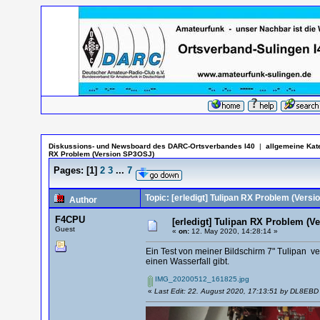
Diskussions- und Newsboard des DARC-Ortsverbandes I40
|
allgemeine Kat
RX Problem (Version SP3OSJ)
Pages:
[
1
]
2
3
...
7
Topic: [erledigt] Tulipan RX Problem (Vers
Author
F4CPU
[erledigt] Tulipan RX Problem (V
Guest
«
on:
12. May 2020, 14:28:14 »
Ein Test von meiner Bildschirm 7" Tulipan ve
einen Wasserfall gibt.
IMG_20200512_161825.jpg
«
Last Edit: 22. August 2020, 17:13:51 by DL8EBD