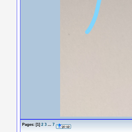
Pages:
[
1
]
2
3
...
7