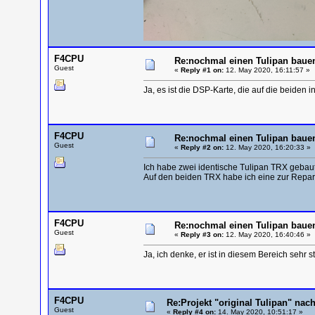
F4CPU
Re:nochmal einen Tulipan baue
Guest
«
Reply #1 on:
12. May 2020, 16:11:57 »
Ja, es ist die DSP-Karte, die auf die beide
F4CPU
Re:nochmal einen Tulipan baue
Guest
«
Reply #2 on:
12. May 2020, 16:20:33 »
Ich habe zwei identische Tulipan TRX gebaut 
Auf den beiden TRX habe ich eine zur Reparatu
F4CPU
Re:nochmal einen Tulipan baue
Guest
«
Reply #3 on:
12. May 2020, 16:40:46 »
Ja, ich denke, er ist in diesem Bereich sehr s
F4CPU
Re:Projekt "original Tulipan" n
Guest
«
Reply #4 on:
14. May 2020, 10:51:17 »