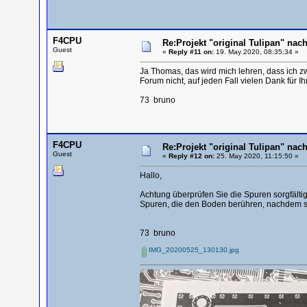
F4CPU
Re:Projekt "original Tulipan" n
Guest
«
Reply #11 on:
19. May 2020, 08:35:34 »
Ja Thomas, das wird mich lehren, dass ich z
Forum nicht, auf jeden Fall vielen Dank für Ih
73 bruno
F4CPU
Re:Projekt "original Tulipan" n
Guest
«
Reply #12 on:
25. May 2020, 11:15:50 »
Hallo,
Achtung überprüfen Sie die Spuren sorgfälti
Spuren, die den Boden berühren, nachdem sie
73 bruno
IMG_20200525_130130.jpg