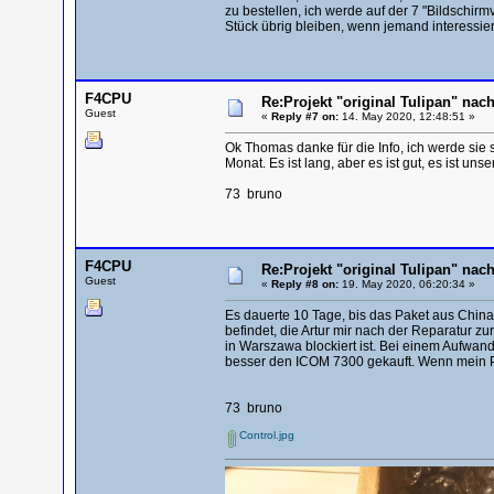
zu bestellen, ich werde auf der 7 "Bildschir
Stück übrig bleiben, wenn jemand interessiert
F4CPU
Re:Projekt "original Tulipan" n
Guest
«
Reply #7 on:
14. May 2020, 12:48:51 »
Ok Thomas danke für die Info, ich werde sie 
Monat. Es ist lang, aber es ist gut, es ist uns
73 bruno
F4CPU
Re:Projekt "original Tulipan" n
Guest
«
Reply #8 on:
19. May 2020, 06:20:34 »
Es dauerte 10 Tage, bis das Paket aus China
befindet, die Artur mir nach der Reparatur z
in Warszawa blockiert ist. Bei einem Aufwan
besser den ICOM 7300 gekauft. Wenn mein Pa
73 bruno
Control.jpg