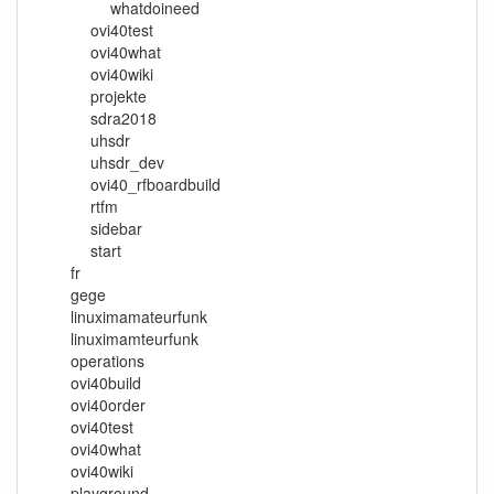
whatdoineed
ovi40test
ovi40what
ovi40wiki
projekte
sdra2018
uhsdr
uhsdr_dev
ovi40_rfboardbuild
rtfm
sidebar
start
fr
gege
linuximamateurfunk
linuximamteurfunk
operations
ovi40build
ovi40order
ovi40test
ovi40what
ovi40wiki
playground