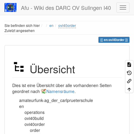
Afu - Wiki des DARC OV Sulingen I40
Home
Sie befinden sich hier
en
ovi40order
Zuletzt angesehen
en:ovi40order
Übersicht
Dies ist eine Übersicht über alle vorhandenen Seiten
geordnet nach
Namensräume
.
amateurfunk-ag_der_carlprueterschule
en
operations
ovi40build
ovi40order
order