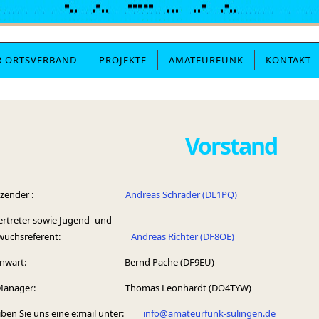
R ORTSVERBAND
PROJEKTE
AMATEURFUNK
KONTAKT
Vorstand
rsitzender :
Andreas Schrader (DL1PQ)
vertreter sowie Jugend- und
chwuchsreferent:
Andreas Richter (DF8OE)
senwart: Bernd Pache (DF9EU)
-Manager: Thomas Leonhardt (DO4TYW)
iben Sie uns eine e:mail unter:
info@amateurfunk-sulingen.de