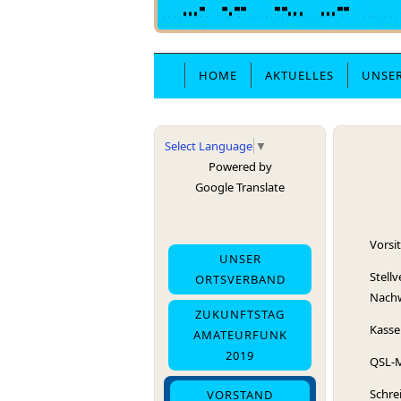
HOME
AKTUELLES
UNSE
Select Language
▼
Powered by
Google Translate
Vo
UNSER
Stell
ORTSVERBAND
Na
ZUKUNFTSTAG
Kas
AMATEURFUNK
2019
QSL
Schre
VORSTAND