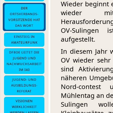
Wieder beginnt e
DER
wieder m
ORTSVERBANDS-
Herausforderun
VORSITZENDE HAT
DAS WORT
OV-Sulingen i
EINSTIEG IN
aufgestellt.
AMATEURFUNK
In diesem Jahr 
DF8OE LEITET DIE
OV wieder sehr 
JUGEND UND
NACHWUCHSARBEIT
sind Aktivieru
IM I40
näheren Umgebu
JUGEND- UND
Nord-contest 
AUSBILDUNGS-
REFERAT
Mühlentag an d
VISIONEN
Sulingen wol
WIRKLICHKEIT
WERDEN LASSEN