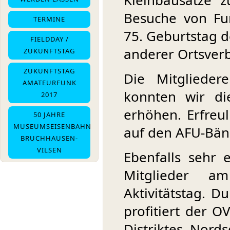
Kleinbausätze 
Besuche von Fu
TERMINE
75. Geburtstag 
FIELDDAY /
anderer Ortsver
ZUKUNFTSTAG
ZUKUNFTSTAG
Die Mitglieder
AMATEURFUNK
konnten wir di
2017
erhöhen. Erfreul
50 JAHRE
MUSEUMSEISENBAHN
auf den AFU-Bän
BRUCHHAUSEN-
VILSEN
Ebenfalls sehr 
Mitglieder a
Aktivitätstag. 
profitiert der 
Distriktes Nord