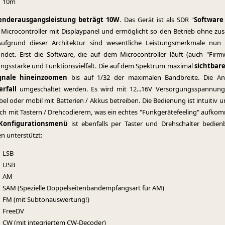
10m
enderausgangsleistung beträgt 10W
. Das Gerät ist als SDR "
Software
 Microcontroller mit Displaypanel und ermöglicht so den Betrieb ohne zus
Aufgrund dieser Architektur sind wesentliche Leistungsmerkmale nun
ndet. Erst die Software, die auf dem Microcontroller läuft (auch "Fir
ungsstärke und Funktionsvielfalt. Die auf dem Spektrum maximal
sichtbar
gnale hineinzoomen
bis auf 1/32 der maximalen Bandbreite. Die 
rfall
umgeschaltet werden. Es wird mit 12...16V Versorgungsspannung 
bel oder mobil mit Batterien / Akkus betreiben. Die Bedienung ist intuitiv
uch mit Tastern / Drehcodierern, was ein echtes "Funkgerätefeeling" aufko
Konfigurationsmenü
ist ebenfalls per Taster und Drehschalter bedien
n unterstützt:
LSB
USB
AM
SAM (Spezielle Doppelseitenbandempfangsart für AM)
FM (mit Subtonauswertung!)
FreeDV
CW (mit integriertem CW-Decoder)