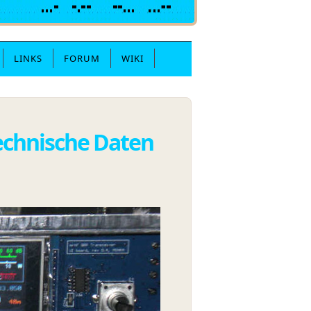
LINKS
FORUM
WIKI
echnische Daten