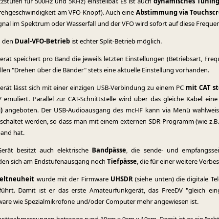
tzstufen für 500Hz und 5KHz) einstellbar. Es ist auch
dynamisches Tunin
rehgeschwindigkeit am VFO-Knopf). Auch eine
Abstimmung via Touchsc
ignal im Spektrum oder Wasserfall und der VFO wird sofort auf diese Frequ
h den
Dual-VFO-Betrieb
ist echter Split-Betrieb möglich.
erät speichert pro Band die jeweils letzten Einstellungen (Betriebsart, Fre
llen "Drehen über die Bänder" stets eine aktuelle Einstellung vorhanden.
erät lässt sich mit einer einzigen USB-Verbindung zu einem PC
mit CAT s
7 emuliert. Parallel zur CAT-Schnittstelle wird über das gleiche Kabel ein
)
angeboten. Der USB-Audioausgang des mcHF kann via Menü wahlwei
chaltet werden, so dass man mit einem externen SDR-Programm (wie z.B. 
and hat.
erät besitzt auch elektrische
Bandpässe
, die sende- und empfangssei
den sich am Endstufenausgang noch
Tiefpässe
, die für einer weitere Verb
eltneuheit
wurde mit der Firmware
UHSDR
(siehe unten) die digitale Te
führt. Damit ist er das erste Amateurfunkgerät, das FreeDV "gleich ein
are wie Spezialmikrofone und/oder Computer mehr angewiesen ist.