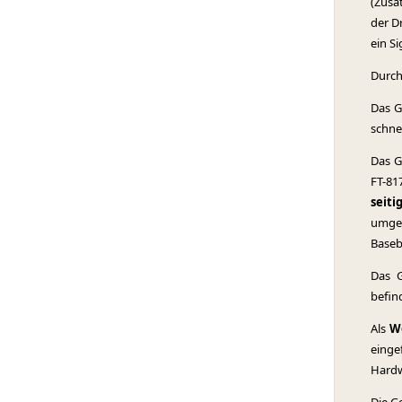
(Zusa
der D
ein S
Durc
Das G
schne
Das G
FT-81
seitig
umges
Baseb
Das G
befin
Als
W
einge
Hardw