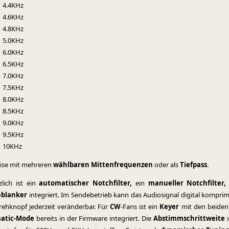
4.4KHz
4.6KHz
4.8KHz
5.0KHz
6.0KHz
6.5KHz
7.0KHz
7.5KHz
8.0KHz
8.5KHz
9.0KHz
9.5KHz
10KHz
eise mit mehreren
wählbaren Mittenfrequenzen
oder als
Tiefpass
.
zlich ist ein
automatischer Notchfilter,
ein
manueller Notchfilter,
eblanker
integriert. Im Sendebetrieb kann das Audiosignal digital kompri
rehknopf jederzeit veränderbar. Für
CW
-Fans ist ein
Keyer
mit den beide
matic-Mode
bereits in der Firmware integriert. Die
Abstimmschrittweite
i