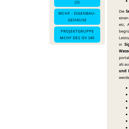
(2)
Die
S
MCHF - EIGENBAU-
einen
GEHÄUSE
etc. 
begrü
PROJEKTGRUPPE
Leist
MCHF DES OV I40
in
Si
Wasse
porta
als a
und 
werde