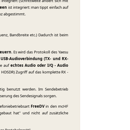
g
integriert (Schrittweite ändert sich mit
reen
ist integriert: man tippt einfach auf
enz abgestimmt.
quenz, Bandbreite etc.) Dadurch ist beim
teuern
. Es wird das Protokoll des Yaesu
e
USB-Audioverbindung (TX- und RX-
se auf
echtes Audio oder I/Q - Audio
HDSDR) Zugriff auf das komplette RX -
tig benutzt werden. Im Sendebetrieb
esserung des Sendesignals sorgen.
lefoniebetriebsart
FreeDV
in den mcHF
gebaut hat" und nicht auf zusätzliche