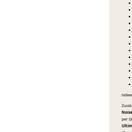
teilw
Zusät
Nois
per D
Ulti