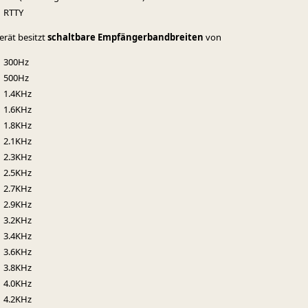
RTTY
erät besitzt
schaltbare Empfängerbandbreiten
von
300Hz
500Hz
1.4KHz
1.6KHz
1.8KHz
2.1KHz
2.3KHz
2.5KHz
2.7KHz
2.9KHz
3.2KHz
3.4KHz
3.6KHz
3.8KHz
4.0KHz
4.2KHz