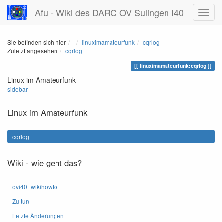
Afu - Wiki des DARC OV Sulingen I40
Home
Sie befinden sich hier
linuximamateurfunk
cqrlog
Zuletzt angesehen
cqrlog
linuximamateurfunk:cqrlog
Linux im Amateurfunk
sidebar
Linux im Amateurfunk
cqrlog
Wiki - wie geht das?
ovi40_wikihowto
Zu tun
Letzte Änderungen