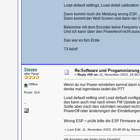
Load default settings, Load defalt calibration
Dann kommt noch die Meldung wrong ESP...., 
Dann kommt der Wolf Screen und dann der G
Bekomme mit dem Encoder keine Frequenz vers
Und ich kann über den Powerknof nicht auss
Das war es fürs Erste.
73 Adolf
Steven
Re:Software und Progammierung 
alter Hase
«
Reply #99 on:
11. November 2023, 16:46:
Offline
Wenn du nur Power einstellen kannst dann s
denke mal irgendwas tastet die PTT
Posts: 314
Load default setting und Load default configur
das kann auch mal nach einen FW Update pas
--
Sollte aber nach den nächsten neustart ni
PowerOff oder änderungen der Einstellungen
Wrong ESP = prüfe bitte die ESP Firmware 
«
Last Edit: 11. November 2023, 20:49:39 by Steve
alle Angaben wie immer ohne Gewähr!!