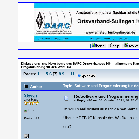
Diskussions- und Newsboard des DARC-Ortsverbandes I40
|
allgemeine Kat
Progammierung für den Wolf-TRX
Pages:
1
...
5
6
[
7
]
8
9
...
11
Topic: Software und Progammierung für de
Author
Steven
Re:Software und Progammierung 
alter Hase
«
Reply #90 on:
05. October 2023, 08:15:01
Im WIFI Menü solltest du nach deinen Netz
Offline
Über die DEBUG Konsole des Wolf kannst du
Posts: 314
gruß
--