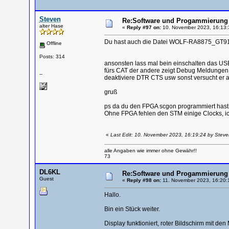
Steven
Re:Software und Progammierung 
alter Hase
«
Reply #97 on:
10. November 2023, 16:13:
Du hast auch die Datei WOLF-RA8875_GT911
Offline
Posts: 314
ansonsten lass mal bein einschalten das US
fürs CAT der andere zeigt Debug Meldungen 
--
deaktiviere DTR CTS usw sonst versucht er 
gruß
ps da du den FPGA scgon programmiert hast
Ohne FPGA fehlen den STM einige Clocks, ich
«
Last Edit: 10. November 2023, 16:19:24 by Steve
alle Angaben wie immer ohne Gewähr!!
73
DL6KL
Re:Software und Progammierung 
Guest
«
Reply #98 on:
11. November 2023, 16:20:
Hallo.
Bin ein Stück weiter.
Display funktioniert, roter Bildschirm mit de