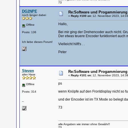
73
DG2NPE
Re:Software und Progammierung 
noch länger dabei
«
Reply #100 on:
12. November 2023, 14:03
Hallo,
Offline
Bei mir ging der Drehencoder auch nicht. Gr
Posts: 136
Der etwas teuere Encoder funktioniert auch 
Ich liebe dieses Forum!
Vielleicht hilft's . .
Peter
Steven
Re:Software und Progammierung 
alter Hase
«
Reply #101 on:
12. November 2023, 14:39
ps
Offline
wenn Knöpfe auf den Frontdisplay nicht so f
Posts: 314
und der Encoder ist im TX Mode so belegt da
--
73
alle Angaben wie immer ohne Gewähr!!
73