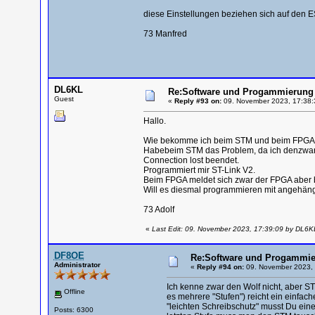
diese Einstellungen beziehen sich auf den 
73 Manfred
DL6KL
Re:Software und Progammierung 
Guest
«
Reply #93 on:
09. November 2023, 17:38:
Hallo.
Wie bekomme ich beim STM und beim FPGA d
Habebeim STM das Problem, da ich denzwar a
Connection lost beendet.
Programmiert mir ST-Link V2.
Beim FPGA meldet sich zwar der FPGA aber 
Will es diesmal programmieren mit angehän
73 Adolf
«
Last Edit: 09. November 2023, 17:39:09 by DL6K
DF8OE
Re:Software und Progammie
Administrator
«
Reply #94 on:
09. November 2023, 
Ich kenne zwar den Wolf nicht, aber 
Offline
es mehrere "Stufen") reicht ein einfa
"leichten Schreibschutz" musst Du ei
Posts: 6300