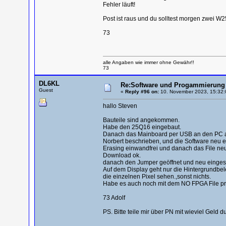
Fehler läuft!
Post ist raus und du solltest morgen zwei W
73
alle Angaben wie immer ohne Gewähr!!
73
DL6KL
Re:Software und Progammierung 
Guest
«
Reply #96 on:
10. November 2023, 15:32:
hallo Steven
Bauteile sind angekommen.
Habe den 25Q16 eingebaut.
Danach das Mainboard per USB an den PC a
Norbert beschrieben, und die Software neu ei
Erasing einwandfrei und danach das File neu
Download ok.
danach den Jumper geöffnet und neu eingesc
Auf dem Display geht nur die Hintergrundbe
die einzelnen Pixel sehen.,sonst nichts.
Habe es auch noch mit dem NO FPGA File pro
73 Adolf
PS. Bitte teile mir über PN mit wieviel Geld