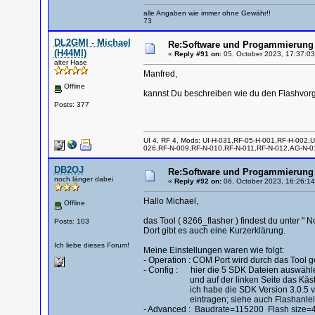
alle Angaben wie immer ohne Gewähr!!
73
DL2GMI - Michael
Re:Software und Progammierung 
(H44MI)
«
Reply #91 on:
05. October 2023, 17:37:03
alter Hase
Manfred,
Offline
kannst Du beschreiben wie du den Flashvor
Posts: 377
UI 4, RF 4, Mods: UI-H-031,RF-05-H-001,RF-H-002,U
026,RF-N-009,RF-N-010,RF-N-011,RF-N-012,AG-N-01
DB2OJ
Re:Software und Progammierung 
noch länger dabei
«
Reply #92 on:
06. October 2023, 16:26:14
Hallo Michael,
Offline
das Tool ( 8266_flasher ) findest du unter "
Posts: 103
Dort gibt es auch eine Kurzerklärung.
Ich liebe dieses Forum!
Meine Einstellungen waren wie folgt:
- Operation : COM Port wird durch das Tool 
- Config : hier die 5 SDK Dateien auswähl
und auf der linken Seite das Kästch
ich habe die SDK Version 3.0.5 verwe
eintragen; siehe auch Flashanleitun
- Advanced : Baudrate=115200 Flash siz