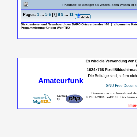
Phantasie ist wichtiger als Wissen, denn Wissen ist b
Pages:
1
...
5
6
[
7
]
8
9
...
11
Diskussions- und Newsboard des DARC-Ortsverbandes I40
|
allgemeine Kat
Progammierung für den Wolf-TRX
Es wird die Verwendung von B
1024x768 Pixel Bildschirmau
Die Beiträge sind, sofern nic
Amateurfunk
GNU Free Documen
Diskussions- und Newsboard d
© 2001-2004, YaBB SE Dev Team. Al
Impr