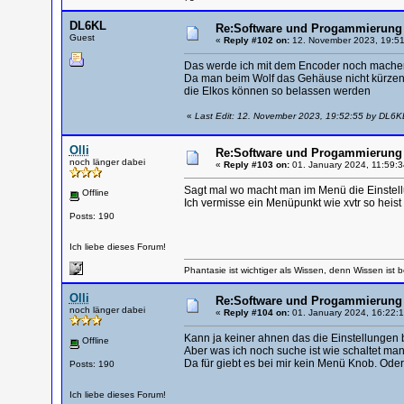
DL6KL
Re:Software und Progammierung 
Guest
«
Reply #102 on:
12. November 2023, 19:51
Das werde ich mit dem Encoder noch mache
Da man beim Wolf das Gehäuse nicht kürzen
die Elkos können so belassen werden
«
Last Edit: 12. November 2023, 19:52:55 by DL6K
Olli
Re:Software und Progammierung 
noch länger dabei
«
Reply #103 on:
01. January 2024, 11:59:3
Sagt mal wo macht man im Menü die Einstell
Offline
Ich vermisse ein Menüpunkt wie xvtr so heist 
Posts: 190
Ich liebe dieses Forum!
Phantasie ist wichtiger als Wissen, denn Wissen ist b
Olli
Re:Software und Progammierung 
noch länger dabei
«
Reply #104 on:
01. January 2024, 16:22:1
Kann ja keiner ahnen das die Einstellungen b
Offline
Aber was ich noch suche ist wie schaltet ma
Da für giebt es bei mir kein Menü Knob. Od
Posts: 190
Ich liebe dieses Forum!