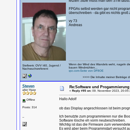
letzten Stufe muss man den STM tausche
FPGAs selbst werden gar nicht progra
überschreiben - da gibt es nichts groß
vy 73
Andreas
Wenn der Wind des Wandels weht, nageln die
Stellvertr. OVV I40, Jugend /
bauen Windmühlen...
Nachwuchsreferent
qrz.com-Seite von DF8OE
>>>> Die Inhalte meiner Beiträge d
Steven
Re:Software und Progammierung 
alter Hase
«
Reply #95 on:
09. November 2023, 20:05:
Hallo Adolf
Offline
Posts: 314
ob das Display angeschlossen ist beim progr
Ich benutzte zum programmieren nur die Bo
--
Software lösche eh vorm neubeschreiben.
Wichtig ist das die Firmware zum verwendete
Es wird aber beim Programmstart versucht au