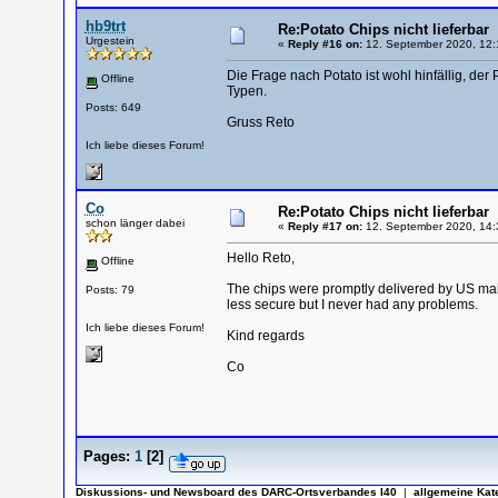
hb9trt
Re:Potato Chips nicht lieferbar
Urgestein
«
Reply #16 on:
12. September 2020, 12:
Die Frage nach Potato ist wohl hinfällig, der 
Offline
Typen.
Posts: 649
Gruss Reto
Ich liebe dieses Forum!
Co
Re:Potato Chips nicht lieferbar
schon länger dabei
«
Reply #17 on:
12. September 2020, 14:
Hello Reto,
Offline
The chips were promptly delivered by US mail 
Posts: 79
less secure but I never had any problems.
Ich liebe dieses Forum!
Kind regards
Co
Pages:
1
[
2
]
Diskussions- und Newsboard des DARC-Ortsverbandes I40
|
allgemeine Kat