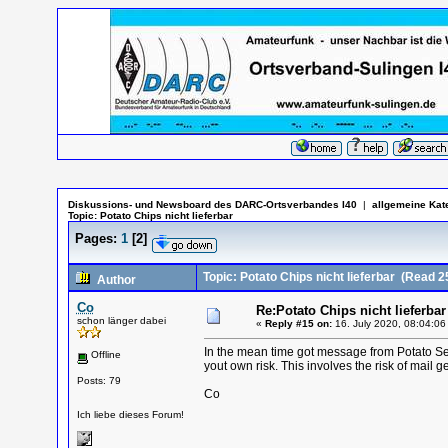
Diskussions- und Newsboard des DARC-Ortsverbandes I40
|
allgemeine Kat
Topic:
Potato Chips nicht lieferbar
Pages:
1
[
2
]
Topic: Potato Chips nicht lieferbar
(Read 25
Author
Co
Re:Potato Chips nicht lieferbar
schon länger dabei
«
Reply #15 on:
16. July 2020, 08:04:06
In the mean time got message from Potato Sem
Offline
yout own risk. This involves the risk of mail get
Posts: 79
Co
Ich liebe dieses Forum!