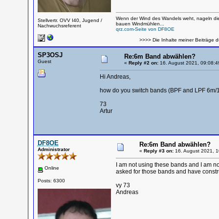
Wenn der Wind des Wandels weht, nageln die
Stellvertr. OVV I40, Jugend /
bauen Windmühlen...
Nachwuchsreferent
qrz.com-Seite von DF8OE
>>>> Die Inhalte meiner Beiträge d
SP3OSJ
Re:6m Band abwählen?
Guest
«
Reply #2 on:
16. August 2021, 09:08:4
Hi Andreas,
how do you switch bands (BPF and LPF 6m/16
73
Artur
DF8OE
Re:6m Band abwählen?
Administrator
«
Reply #3 on:
16. August 2021, 1
I am not using these bands and I am no
Online
asked for those bands and have constru
Posts: 6300
vy 73
Andreas