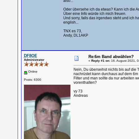
also...
Oder übersehe ich da etwas? Kann ich die 
Über eine Info würde ich mich freuen.
Und sorry, falls das irgendwo steht und ich 
english...
TNX es 73,
Andy, DL1AKP
DF8OE
Re:6m Band abwählen?
Administrator
«
Reply #1 on:
16. August 2021, 0
Nein, Du überseihst nichts bis auf die
Online
nachrüstet kann durchaus auf dem 6m B
Filter und man sollte da nur arbeiten 
Posts: 6300
vorenthalten?
vy 73
Andreas