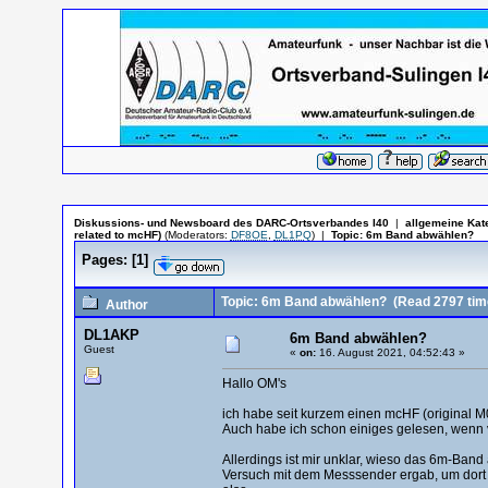
Diskussions- und Newsboard des DARC-Ortsverbandes I40
|
allgemeine Kat
related to mcHF)
(Moderators:
DF8OE
,
DL1PQ
)
|
Topic:
6m Band abwählen?
Pages:
[
1
]
Topic: 6m Band abwählen?
(Read 2797 tim
Author
DL1AKP
6m Band abwählen?
Guest
«
on:
16. August 2021, 04:52:43 »
Hallo OM's
ich habe seit kurzem einen mcHF (original M
Auch habe ich schon einiges gelesen, wenn vi
Allerdings ist mir unklar, wieso das 6m-Band
Versuch mit dem Messsender ergab, um dort 