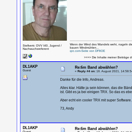
Wenn der Wind des Wandels weht, nageln die
Stellvertr. OVV I40, Jugend /
bauen Windmühlen...
Nachwuchsreferent
qrz.com-Seite von DF8OE
>>>> Die Inhalte meiner Beiträge d
DL1AKP
Re:6m Band abwählen?
Guest
«
Reply #4 on:
16. August 2021, 14:58:5
Danke für die Info, Andreas.
Alles klar. Hätte ja sein können, das die Bä
ist. Gibt es ja bei einigen TRX. So das es e
Aber echt ein cooler TRX mit super Software.
73, Andy
DL1AKP
Re:6m Band abwählen?
Guest