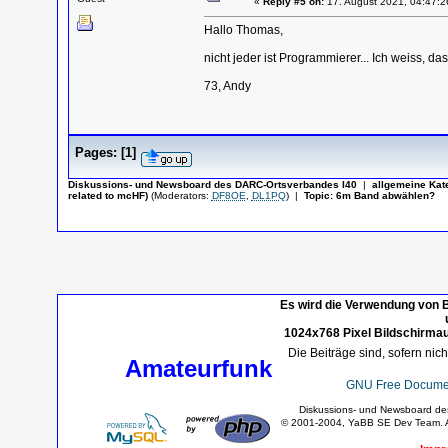
«
Reply #5 on:
17. August 2021, 04:47:2
Hallo Thomas,
nicht jeder ist Programmierer... Ich weiss, da
73, Andy
Pages:
[
1
]
Diskussions- und Newsboard des DARC-Ortsverbandes I40
|
allgemeine Kat
related to mcHF)
(Moderators:
DF8OE
,
DL1PQ
)
|
Topic:
6m Band abwählen?
Es wird die Verwendung von B
1024x768 Pixel Bildschirmau
Die Beiträge sind, sofern nic
Amateurfunk
GNU Free Documen
Diskussions- und Newsboard d
© 2001-2004, YaBB SE Dev Team. Al