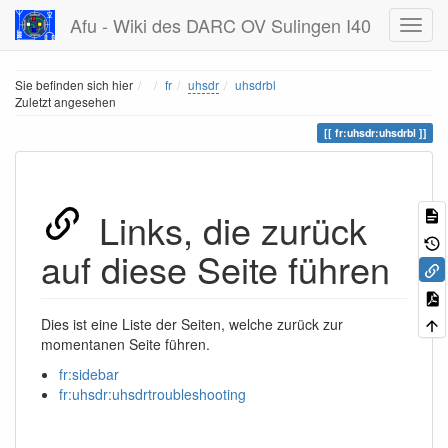
Afu - Wiki des DARC OV Sulingen I40
Home
Sie befinden sich hier
fr
uhsdr
uhsdrbl
Zuletzt angesehen
fr:uhsdr:uhsdrbl
Links, die zurück
auf diese Seite führen
Dies ist eine Liste der Seiten, welche zurück zur
momentanen Seite führen.
fr:sidebar
fr:uhsdr:uhsdrtroubleshooting