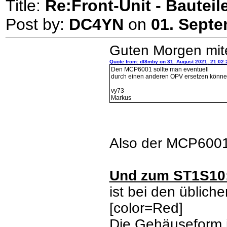
Title:
Re:Front-Unit - Bauteile
Post by:
DC4YN
on
01. Septe
Guten Morgen mit
Quote from: dl8mby on 31. August 2021, 21:02:
Den MCP6001 sollte man eventuell
durch einen anderen OPV ersetzen könne
vy73
Markus
Also der MCP6001
Und zum ST1S10
ist bei den üblich
[color=Red]
Die Gehäuseform i