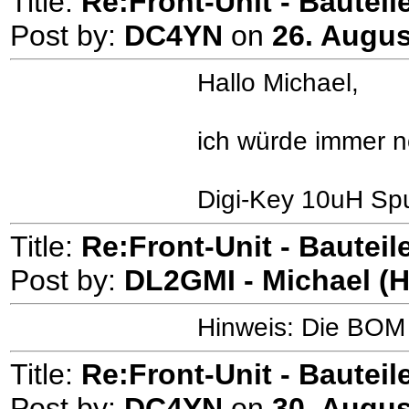
Title:
Re:Front-Unit - Bauteile
Post by:
DC4YN
on
26. Augus
Hallo Michael,
ich würde immer n
Digi-Key 10uH Sp
Title:
Re:Front-Unit - Bauteile
Post by:
DL2GMI - Michael (
Hinweis: Die BOM f
Title:
Re:Front-Unit - Bauteile
Post by:
DC4YN
on
30. Augus