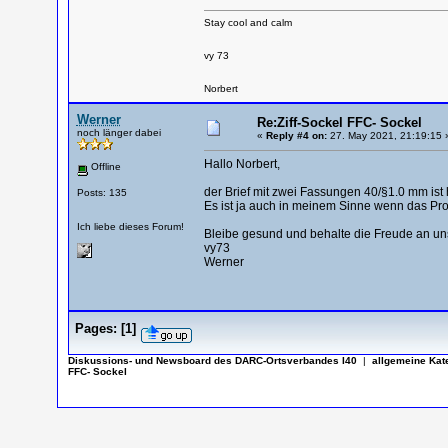
Stay cool and calm
vy 73
Norbert
Werner
Re:Ziff-Sockel FFC- Sockel
noch länger dabei
«
Reply #4 on:
27. May 2021, 21:19:15 
Hallo Norbert,
Offline
der Brief mit zwei Fassungen 40/§1.0 mm ist
Posts: 135
Es ist ja auch in meinem Sinne wenn das Proj
Ich liebe dieses Forum!
Bleibe gesund und behalte die Freude an u
vy73
Werner
Pages:
[
1
]
Diskussions- und Newsboard des DARC-Ortsverbandes I40
|
allgemeine Kat
FFC- Sockel