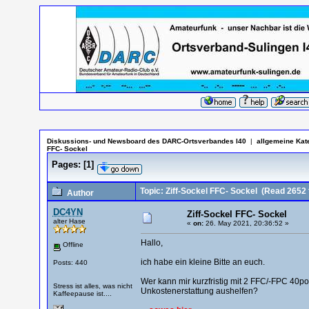
Diskussions- und Newsboard des DARC-Ortsverbandes I40
|
allgemeine Kat
FFC- Sockel
Pages:
[
1
]
Topic: Ziff-Sockel FFC- Sockel
(Read 2652 
Author
DC4YN
Ziff-Sockel FFC- Sockel
alter Hase
«
on:
26. May 2021, 20:36:52 »
Hallo,
Offline
ich habe ein kleine Bitte an euch.
Posts: 440
Wer kann mir kurzfristig mit 2 FFC/-FPC 40p
Stress ist alles, was nicht
Unkostenerstattung aushelfen?
Kaffeepause ist....