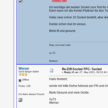
sowas hier
Ich benötige die beiden Sockel zum Test für 
Dann kann ich die Kombi-Platinen für den Tuli
Habe zwar schon 10 Sockel bestellt, aber die
Danke schon mal im voraus.
Bleib fit und gesund.
Stay cool and calm
vy 73
Norbert
Werner
Re:Ziff-Sockel FFC- Sockel
noch länger dabei
«
Reply #1 on:
27. May 2021, 09:22:48 
Hallo Norbert,
Offline
sende mir bitte Deine Adresse per PN und ich
Posts: 135
Bleib Gesund und viele Grüße.
Ich liebe dieses Forum!
Vy73
Werner