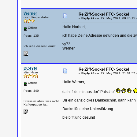
Werner
Re:Ziff-Sockel FFC- Sockel
noch länger dabei
«
Reply #2 on:
27. May 2021, 09:45:15 
Hallo Norbert,
Offline
ich habe Deine Adresse gefunden und die zw
Posts: 135
vy73
Ich liebe dieses Forum!
Werner
DC4YN
Re:Ziff-Sockel FFC- Sockel
alter Hase
«
Reply #3 on:
27. May 2021, 21:01:57 
Hallo Werner,
Offline
Posts: 440
da hilft du mir aus der" Patsche"
Dir ein ganz dickes Dankeschön, dann kann 
Stress ist alles, was nicht
Kaffeepause ist....
Danke für deine Unterstützung....
bleib fit und gesund