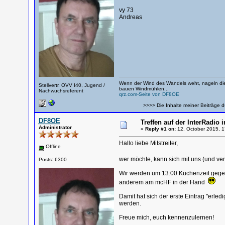
vy 73
Andreas
Wenn der Wind des Wandels weht, nageln die
Stellvertr. OVV I40, Jugend /
bauen Windmühlen...
Nachwuchsreferent
qrz.com-Seite von DF8OE
>>>> Die Inhalte meiner Beiträge d
DF8OE
Treffen auf der InterRadio 
Administrator
«
Reply #1 on:
12. October 2015, 1
Hallo liebe Mitstreiter,
Offline
wer möchte, kann sich mit uns (und v
Posts: 6300
Wir werden um 13:00 Küchenzeit gege
anderem am mcHF in der Hand
Damit hat sich der erste Eintrag "erled
werden.
Freue mich, euch kennenzulernen!