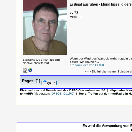
Erstmal ausruhen - Mund fusselig ger
vy 73
Andreas
Wenn der Wind des Wandels weht, nageln die
Stellvertr. OVV I40, Jugend /
bauen Windmühlen...
Nachwuchsreferent
qrz.com-Seite von DF8OE
>>>> Die Inhalte meiner Beiträge d
Pages:
[
1
]
Diskussions- und Newsboard des DARC-Ortsverbandes I40
|
allgemeine Kat
to mcHF)
(Moderators:
DF8OE
,
DL1PQ
)
|
Topic:
Treffen auf der InterRadio in 
Es wird die Verwendung von B