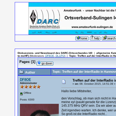
Diskussions- und Newsboard des DARC-Ortsverbandes I40
|
allgemeine Kat
to mcHF)
(Moderators:
DF8OE
,
DL1PQ
)
|
Topic:
Treffen auf der InterRadio in 
Pages:
[
1
]
Topic: Treffen auf der InterRadio in Hannov
Author
DF8OE
Treffen auf der InterRadio 
Administrator
«
on:
08. October 2015, 14:51:39 »
Hallo liebe Mitstreiter,
Offline
den Vorschlag, ob man sich nicht in H
Posts: 6300
meine xyl (paukt gerade für die Lizenz
145.375 MHz QRV sein. Da wir aber auc
Zeit irgendwo warten. Ich denke, wer un
So groß ist die InterRadio nicht...