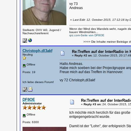
vy 73
Andreas
«
Last Edit: 12. October 2015, 17:12:16 by
Wenn der Wind des Wandels weht, nageln die
Stellvertr. OVV I40, Jugend /
bauen Windmühlen...
Nachwuchsreferent
qrz.com-Seite von DF8OE
>>>> Die Inhalte meiner Beiträge d
Christoph,dl3akf
Re:Treffen auf der InterRadio in
Neuling
«
Reply #2 on:
12. October 2015, 20:17:49
Hallo Andreas.
Offline
Habe mich soeben bei der Projectgruppe an
Freue mich auf das Treffen in Hannover.
Posts: 19
vy 72 Christoph,dl3akf
Ich liebe dieses Forum!
DF8OE
Re:Treffen auf der InterRad
Administrator
«
Reply #3 on:
24. October 2015, 15
Ich möchte mich herzlich für das groß
Offline
entgegengebracht wurde.
Posts: 6300
Damit ist der "Lohn", der erfolgreich 