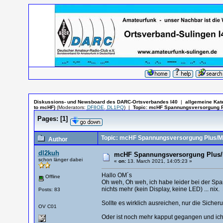
Diskussions- und Newsboard des DARC-Ortsverbandes I40
|
allgemeine Kat
to mcHF)
(Moderators:
DF8OE
,
DL1PQ
)
|
Topic:
mcHF Spannungsversorgung Pl
Pages:
[
1
]
Topic: mcHF Spannungsversorgung Plus/Min
Author
dl2kuh
mcHF Spannungsversorgung Plus/Mi
schon länger dabei
«
on:
13. March 2021, 14:05:23 »
Hallo OM´s
Offline
Oh weh, Oh weh, ich habe leider bei der Sp
nichts mehr (kein Display, keine LED) ... nix.
Posts: 83
Sollte es wirklich ausreichen, nur die Sich
OV C01
Oder ist noch mehr kapput gegangen und ich