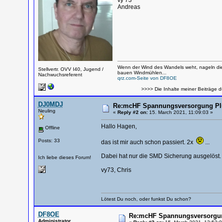
vy 73
Andreas
Wenn der Wind des Wandels weht, nageln die
Stellvertr. OVV I40, Jugend /
bauen Windmühlen...
Nachwuchsreferent
qrz.com-Seite von DF8OE
>>>> Die Inhalte meiner Beiträge d
DJ0MDJ
Re:mcHF Spannungsversorgung Plus
Neuling
«
Reply #2 on:
15. March 2021, 11:09:03 »
Hallo Hagen,
Offline
Posts: 33
das ist mir auch schon passiert. 2x
...
Dabei hat nur die SMD Sicherung ausgelöst.
Ich liebe dieses Forum!
vy73, Chris
Lötest Du noch, oder funkst Du schon?
DF8OE
Re:mcHF Spannungsversorgung
Administrator