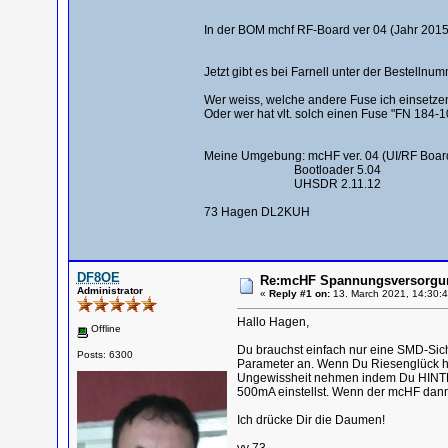
In der BOM mchf RF-Board ver 04 (Jahr 2015
Jetzt gibt es bei Farnell unter der Bestell
Wer weiss, welche andere Fuse ich einsetze
Oder wer hat vlt. solch einen Fuse "FN 184-
Meine Umgebung: mcHF ver. 04 (UI/RF Boar
Bootloader 5.04
UHSDR 2.11.12
73 Hagen DL2KUH
DF8OE
Re:mcHF Spannungsversorgung
Administrator
«
Reply #1 on:
13. March 2021, 14:30:4
Hallo Hagen,
Offline
Du brauchst einfach nur eine SMD-Sich
Posts: 6300
Parameter an. Wenn Du Riesenglück hast
Ungewissheit nehmen indem Du HINTER
500mA einstellst. Wenn der mcHF dann l
Ich drücke Dir die Daumen!