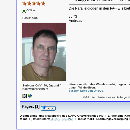
«
Reply #3 on:
15. March 2021, 13:53:0
Die Paralleldioden in den PA-FETs bie
Offline
vy 73
Posts: 6300
Andreas
Wenn der Wind des Wandels weht, nageln die
Stellvertr. OVV I40, Jugend /
bauen Windmühlen...
Nachwuchsreferent
qrz.com-Seite von DF8OE
>>>> Die Inhalte meiner Beiträge d
Pages:
[
1
]
Diskussions- und Newsboard des DARC-Ortsverbandes I40
|
allgemeine Kat
to mcHF)
(Moderators:
DF8OE
,
DL1PQ
)
|
Topic:
mcHF Spannungsversorgung Pl