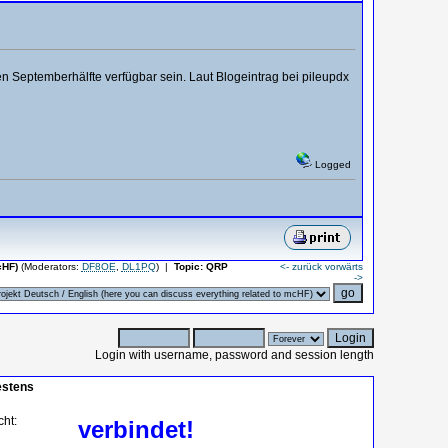
n Septemberhälfte verfügbar sein. Laut Blogeintrag bei pileupdx
Logged
cHF)
(Moderators:
DF8OE
,
DL1PQ
)
|
Topic:
QRP
<- zurück
vorwärts
->
Login with username, password and session length
estens
cht:
verbindet!