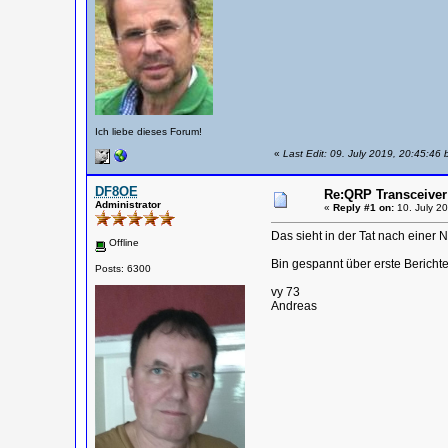
Ich liebe dieses Forum!
«
Last Edit: 09. July 2019, 20:45:46
DF8OE
Re:QRP Transceiver
Administrator
«
Reply #1 on:
10. July 20
Das sieht in der Tat nach einer
Offline
Bin gespannt über erste Berichte
Posts: 6300
vy 73
Andreas