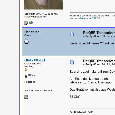
Stellvertr. OVV I40, Jugend /
Wenn der Wind des Wandels weht, nag
Nachwuchsreferent
qrz.com-Seite von DF8OE
Hansruedi
Re:QRP Transceiver
Guest
«
Reply #2 on:
30. Decemb
Leider ist nicht neues ?? auf der
Olaf - DK2LO
Re:QRP Transceiver
OM_nicht_I40
«
Reply #3 on:
10. July 20
Neuling
Es gibt jetzt ein Manual zum Do
Offline
Am Ende des Manuals steht:
Posts: 46
lab599 inc., Russia, Altai region,
Das Gerät kommt also aus Westsi
Ich liebe dieses Forum!
73 Olaf
73 de DK2LO - Olaf