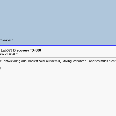
 by DL1CR
»
 Lab599 Discovery TX-500
19, 04:39:25 »
 Neuentwicklung aus. Basiert zwar auf dem IQ-Mixing-Verfahren - aber es muss nic
!