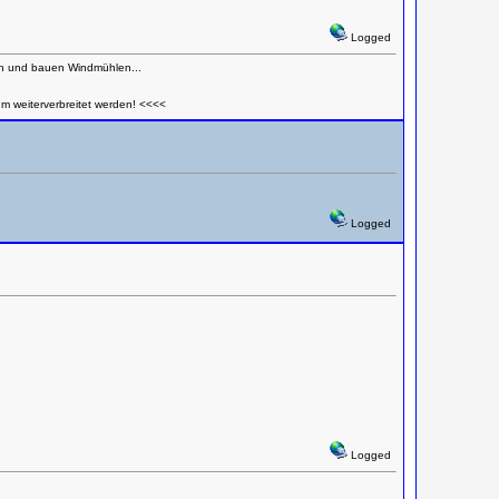
Logged
en und bauen Windmühlen...
um weiterverbreitet werden! <<<<
Logged
Logged