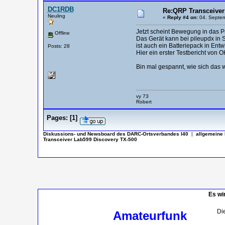
DC1RDB
Re:QRP Transceiver
Neuling
«
Reply #4 on:
04. Septem
Jetzt scheint Bewegung in das 
Offline
Das Gerät kann bei pileupdx in 
ist auch ein Batteriepack in Entw
Posts: 28
Hier ein erster Testbericht von
Bin mal gespannt, wie sich das w
vy 73
Robert
Pages:
[
1
]
Diskussions- und Newsboard des DARC-Ortsverbandes I40
|
allgemeine 
Transceiver Lab599 Discovery TX-500
Es wi
Die
Amateurfunk