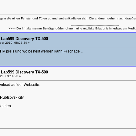
eln die einen Fenster und Türen zu und verbarrikadieren sich. Die anderen gehen nach drauß
-----------------------------------------------------
>>>> Die Inhalte meiner Beiträge dürfen ohne meine explizite Erlaubnis in jedwedem Medi
 Lab599 Discovery TX-500
er 2019, 08:27:44 »
 HP preis und wo bestellt werden kann :-) schade ..
 Lab599 Discovery TX-500
20, 09:14:23 »
wnload auf der Webseite.
 Rubtsovsk city
birien.