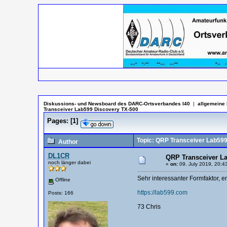
Diskussions- und Newsboard des DARC-Ortsverbandes I40
|
allgemeine 
Transceiver Lab599 Discovery TX-500
Pages:
[
1
]
Topic: QRP Transceiver Lab599
Author
DL1CR
QRP Transceiver La
noch länger dabei
«
on:
09. July 2019, 20:4
Sehr interessanter Formfaktor, 
Offline
https://lab599.com
Posts: 166
73 Chris