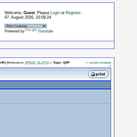
Welcome,
Guest
. Please
Login
or
Register
.
07. August 2026, 10:09:24
Powered by
Translate
cHF)
(Moderators:
DF8OE
,
DL1PQ
)
|
Topic:
QRP
<- zurück
vorwärts
->