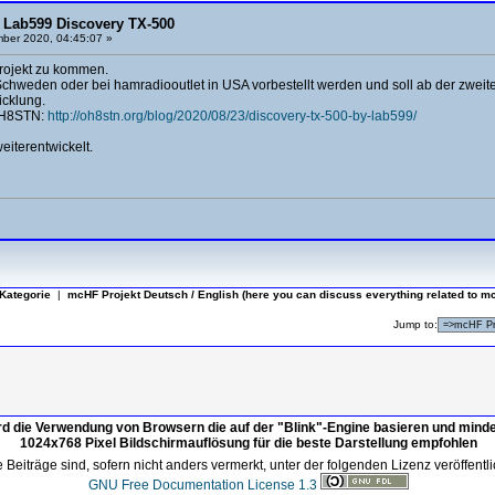
 Lab599 Discovery TX-500
ber 2020, 04:45:07 »
Projekt zu kommen.
Schweden oder bei hamradiooutlet in USA vorbestellt werden und soll ab der zweite
icklung.
 OH8STN:
http://oh8stn.org/blog/2020/08/23/discovery-tx-500-by-lab599/
eiterentwickelt.
Kategorie
|
mcHF Projekt Deutsch / English (here you can discuss everything related to m
Jump to:
rd die Verwendung von Browsern die auf der "Blink"-Engine basieren und mind
1024x768 Pixel Bildschirmauflösung für die beste Darstellung empfohlen
 Beiträge sind, sofern nicht anders vermerkt, unter der folgenden Lizenz veröffentli
GNU Free Documentation License 1.3