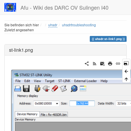
Afu - Wiki des DARC OV Sulingen I40
Home
Sie befinden sich hier
uhsdr
uhsdrtroubleshooting
Zuletzt angesehen
uhsdr:st-link1.png
st-link1.png