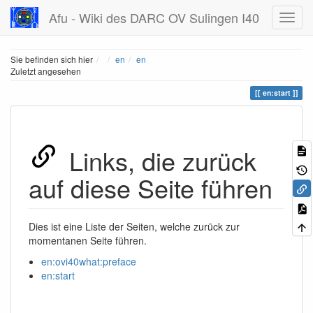
Afu - Wiki des DARC OV Sulingen I40
Home
Sie befinden sich hier
en
en
Zuletzt angesehen
en:start
Links, die zurück
auf diese Seite führen
Dies ist eine Liste der Seiten, welche zurück zur
momentanen Seite führen.
en:ovi40what:preface
en:start