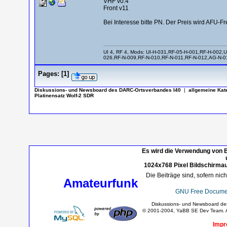
VHF v0.4
Front v11
Bei Interesse bitte PN. Der Preis wird AFU-Fr
UI 4, RF 4, Mods: UI-H-031,RF-05-H-001,RF-H-002,U
026,RF-N-009,RF-N-010,RF-N-011,RF-N-012,AG-N-01
Pages:
[
1
]
Diskussions- und Newsboard des DARC-Ortsverbandes I40
|
allgemeine Kat
Platinensatz Wolf-2 SDR
Es wird die Verwendung von B
1024x768 Pixel Bildschirmau
Die Beiträge sind, sofern nic
Amateurfunk
GNU Free Documen
Diskussions- und Newsboard d
© 2001-2004, YaBB SE Dev Team. Al
Impr