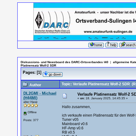
Diskussions- und Newsboard des DARC-Ortsverbandes I40
|
allgemeine Kat
Platinensatz Wolf-2 SDR
Pages:
[
1
]
Topic: Verlaufe Platinensatz Wolf-2 SDR
(Re
Author
DL2GMI - Michael
Verlaufe Platinensatz Wolf-2 S
(H44MI)
«
on:
18. January 2025, 14:45:35 »
alter Hase
Hallo zusammen,
Offline
ich verkaufe einen Platinensatz für den Wol
Tuner v05
Posts: 377
Mainboard v0.6
HF-Amp v0.6
RB v0.5