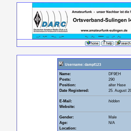
Username: dampf123
Name:
DF9EH
Posts:
290
Position:
alter Hase
Date Registered:
25. August 2
E-Mail:
hidden
Website:
Gender:
Male
Age:
N/A
Location: