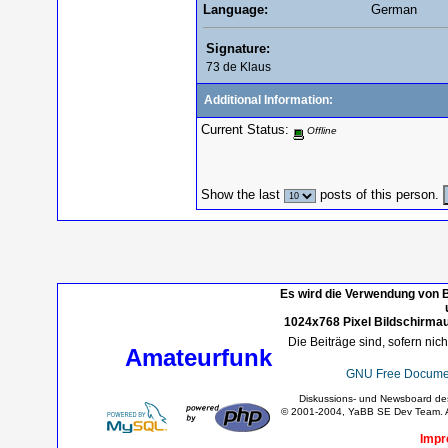
Language:
German
Signature:
73 de Klaus
Additional Information:
Current Status:
Offline
Show the last
posts of this person.
Es wird die Verwendung von B
1024x768 Pixel Bildschirmau
Die Beiträge sind, sofern nic
Amateurfunk
GNU Free Documen
Diskussions- und Newsboard d
© 2001-2004, YaBB SE Dev Team. Al
Impr