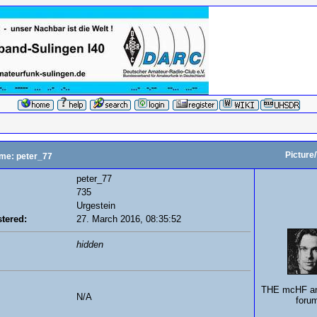
Picture
me: peter_77
peter_77
735
Urgestein
tered:
27. March 2016, 08:35:52
hidden
THE mcHF a
N/A
forum