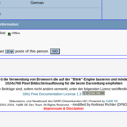
:
German
:
Information:
atus:
Offline
ast
posts of this person.
rd die Verwendung von Browsern die auf der "Blink"-Engine basieren und mind
1024x768 Pixel Bildschirmauflösung für die beste Darstellung empfohlen
 Beiträge sind, sofern nicht anders vermerkt, unter der folgenden Lizenz veröffentli
GNU Free Documentation License 1.3
Diskussions- und Newsboard des DARC-Ortsverbandes I40 | Powered by
YaBB SE
- modified by Andreas Richter (DF8
2001-2004, YaBB SE Dev Team. All Rights Reserved.
Impressum & Disclaimer