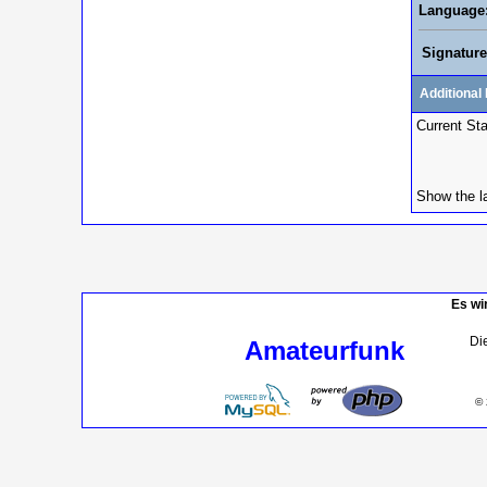
Language
Signature
Additional 
Current St
Show the l
Es wi
Die
Amateurfunk
© 