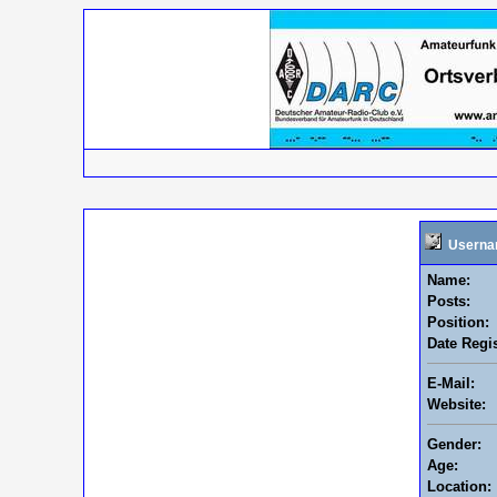
Userna
Name:
Posts:
Position:
Date Regis
E-Mail:
Website:
Gender:
Age:
Location: