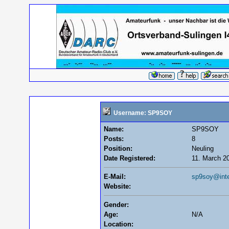
Username: SP9SOY
Name:
SP9SOY
Posts:
8
Position:
Neuling
Date Registered:
11. March 20
E-Mail:
sp9soy@inter
Website:
Gender:
Age:
N/A
Location: