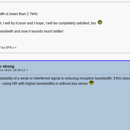
dth is lower than 2.7kHz
t. I will try it soon and I hope, I will be completely satisfied, too
z bandwith and now it sounds much better!
2 by DF5LI
»
o strong
ch 2019, 19:38:12 »
readability of a weak or interferred signal is reducing reception bandwidth. If this does
K - using NR with higher bandwidths is without any sense