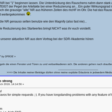
e NR bei "1" beginnen lassen. Die Unterdrückung des Rauschens nahm dann stark 
EIGT der Pegel der Artefakte bei einer Reduzierung an... Ein guter Wirkungsgrad i
ch die grausige "alte" NR aus früheren Zeiten des mcHF im Ohr. Die hat das Rausche
itt weitergekommen
.
 die NR genauso selten benutze wie den Magnify (also fast nie)...
ple Reduzierung des Startwertes bringt NICHT was ihr euch vorstellt.
it unserer aktuellen NR aus dem Vortrag bei der SDR-Akademie hören
47 by DF8OE
»
eln die einen Fenster und Türen zu und verbarrikadieren sich. Die anderen gehen nach drauß
-----------------------------------------------------
>>>> Die Inhalte meiner Beiträge dürfen ohne meine explizite Erlaubnis in jedwedem Medi
o strong
ch 2019, 14:14:56 »
s!
vos for simple requests ;-). If you have longstanding problems with any feature of 
hm