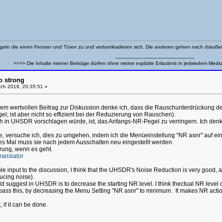
eln die einen Fenster und Türen zu und verbarrikadieren sich. Die anderen gehen nach drauß
-----------------------------------------------------
>>>> Die Inhalte meiner Beiträge dürfen ohne meine explizite Erlaubnis in jedwedem Medi
o strong
ch 2019, 20:35:51 »
m wertvollen Beitrag zur Diskussion denke ich, dass die Rauschunterdrückung des
el, ist aber nicht so effizient bei der Reduzierung von Rauschen).
ch in UHSDR vorschlagen würde, ist, das Anfangs-NR-Pegel zu verringern. Ich denke
e, versuche ich, dies zu umgehen, indem ich die Menüeinstellung "NR asnr" auf e
jedes Mal muss sie nach jedem Ausschalten neu eingestellt werden.
rung, wenn es geht.
anslator
le input to the discussion, I think that the UHSDR's Noise Reduction is very good,
ducing noise).
 suggest in UHSDR is to decrease the starting NR level. I think thectual NR level o
bypass this, by decreasing the Menu Setting "NR asnr" to minimum. It makes NR action 
 if it can be done.