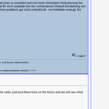
ab (was zu erwarten war) bei einer minimalen Reduzierung der
st für mich subjektiv bei der vorhandenen Default-Einstellung von
n praktisch gar nicht unterdrückt - nur Artefakte erzeugt. Da
Logged
en und bauen Windmühlen...
um weiterverbreitet werden! <<<<
the radio, just post them here on the forum and we will see what