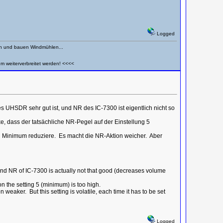
Logged
en und bauen Windmühlen...
um weiterverbreitet werden! <<<<
 UHSDR sehr gut ist, und NR des IC-7300 ist eigentlich nicht so
, dass der tatsächliche NR-Pegel auf der Einstellung 5
in Minimum reduziere. Es macht die NR-Aktion weicher. Aber
 and NR of IC-7300 is actually not that good (decreases volume
n the setting 5 (minimum) is too high.
weaker. But this setting is volatile, each time it has to be set
Logged