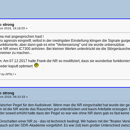
o strong
ch 2019, 19:18:55 »
ema mal angesprochen hast !
 zu agressiv eingreift; selbst in der niedrigsten Einstellung klingen die Signale g
funktionierte, aber dann gab es eine "Verbesserung" und sie wurde unbenutzbar.
 die NR eines IC7300 anhören. Bei kleinen Werten unterdrückt sie die Störgeräusc
reimer zu machen...
 Am 07.12.2017 hatte Frank die NR so modifiziert, dass sie wunderbar funktionier
eder kaputt optimiert
9 by DF5LI
»
o strong
ch 2019, 06:10:33 »
falscher Pegel für den Audiolevel. Wenn man die NR eingschaltet hat wurde der ge
en ist die NR würde das Rauschen gut unterdrücken und kaum Artefakte erzeugen. D
er soweit erhöht hatte dass der Pegel so war wie ohne NR dann gab es fast kein
inschalten einer NR zu - das ist technisch bedingt. Wir haben mit der "finalen Ve
auch auf der SDR-Akademie vorgeführt. Es war (ist) kein großer Unterschied zwi