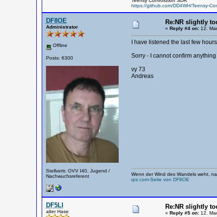
Teensy Convolution SDR
https://github.com/DD4WH/Teensy-Co
DF8OE
Re:NR slightly to
Administrator
«
Reply #4 on:
12. Mar
I have listened the last few hou
Offline
Sorry - I cannot confirm anything 
Posts: 6300
vy 73
Andreas
Stellvertr. OVV I40, Jugend /
Wenn der Wind des Wandels weht, nag
Nachwuchsreferent
qrz.com-Seite von DF8OE
DF5LI
Re:NR slightly to
alter Hase
«
Reply #5 on:
12. Mar