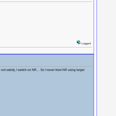
Logged
 not satisfy, I switch on NR.... So I never tried NR using larger