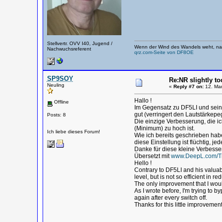
Stellvertr. OVV I40, Jugend /
Wenn der Wind des Wandels weht, nag
Nachwuchsreferent
qrz.com-Seite von DF8OE
SP9SOY
Re:NR slightly to
Neuling
«
Reply #7 on:
12. Mar
Hallo !
Offline
Im Gegensatz zu DF5LI und seine
gut (verringert den Lautstärkepeg
Posts: 8
Die einzige Verbesserung, die i
(Minimum) zu hoch ist.
Ich liebe dieses Forum!
Wie ich bereits geschrieben hab
diese Einstellung ist flüchtig, 
Danke für diese kleine Verbesse
Übersetzt mit
www.DeepL.com/Tr
Hello !
Contrary to DF5LI and his valuab
level, but is not so efficient in re
The only improvement that I would
As I wrote before, I'm trying to 
again after every switch off.
Thanks for this little improvement,