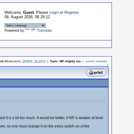
Welcome,
Guest
. Please
Login
or
Register
.
06. August 2026, 06:29:12
Powered by
Translate
t)
(Moderators:
DF8OE
,
DL1PQ
)
|
Topic:
NR slightly too
<- zurück
vorwärts -
>
 it is a bit too much. It would be better, if NR is weaker at level
prom, so one must change it on the every switch on of the