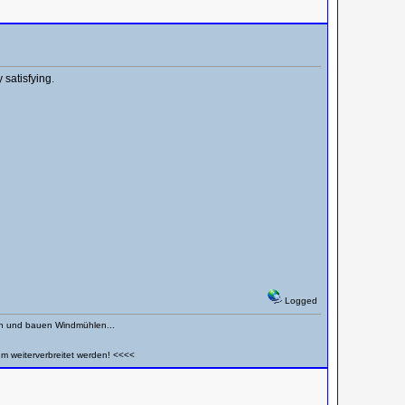
 satisfying.
Logged
en und bauen Windmühlen...
um weiterverbreitet werden! <<<<