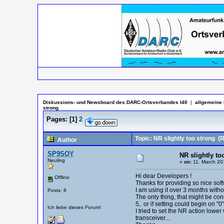
Diskussions- und Newsboard des DARC-Ortsverbandes I40
|
allgemeine 
strong
Pages:
[
1
]
2
Topic: NR slightly too strong
(R
Author
SP9SOY
NR slightly to
Neuling
«
on:
11. March 20
Hi dear Developers !
Offline
Thanks for providing so nice soft
I am using it over 3 months with
Posts: 8
The only thing, that might be cons
5, or if setting could begin on "0" 
Ich liebe dieses Forum!
I tried to set the NR action lowe
transceiver....