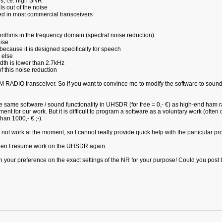
ls, i.e. high SNR
ls out of the noise
ted in most commercial transceivers
gorithms in the frequency domain (spectral noise reduction)
oise
ecause it is designed specifically for speech
 else
dth is lower than 2.7kHz
f this noise reduction
 RADIO transceiver. So if you want to convince me to modify the software to sound
e same software / sound functionality in UHSDR (for free = 0,- €) as high-end ham 
iment for our work. But it is difficult to program a software as a voluntary work (ofte
an 1000,- € ;-).
ot work at the moment, so I cannot really provide quick help with the particular p
 when I resume work on the UHSDR again.
 in your preference on the exact settings of the NR for your purpose! Could you post