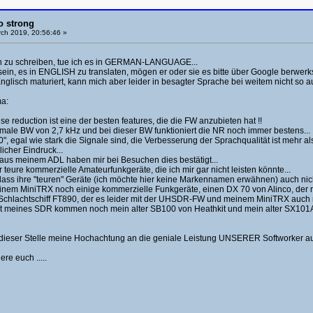
o strong
ch 2019, 20:56:46 »
n zu schreiben, tue ich es in GERMAN-LANGUAGE...
 sein, es in ENGLISH zu translaten, mögen er oder sie es bitte über Google berwerkst
nglisch maturiert, kann mich aber leider in besagter Sprache bei weitem nicht so a
a:
e reduction ist eine der besten features, die die FW anzubieten hat !!
ale BW von 2,7 kHz und bei dieser BW funktioniert die NR noch immer bestens...
0", egal wie stark die Signale sind, die Verbesserung der Sprachqualität ist mehr a
licher Eindruck...
aus meinem ADL haben mir bei Besuchen dies bestätigt...
teure kommerzielle Amateurfunkgeräte, die ich mir gar nicht leisten könnte...
dass ihre "teuren" Geräte (ich möchte hier keine Markennamen erwähnen) auch nicht
inem MiniTRX noch einige kommerzielle Funkgeräte, einen DX 70 von Alinco, der ra
chlachtschiff FT890, der es leider mit der UHSDR-FW und meinem MiniTRX auch nich
t meines SDR kommen noch mein alter SB100 von Heathkit und mein alter SX101A v
n dieser Stelle meine Hochachtung an die geniale Leistung UNSERER Softworker a
re euch .....