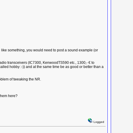
 like something, you would need to post a sound example (or
radio transceivers (IC7300, KenwoodTS590 etc., 1300,- € to
n called hobby :-)) and at the same time be as good or better than a
roblem of tweaking the NR.
 them here?
Logged