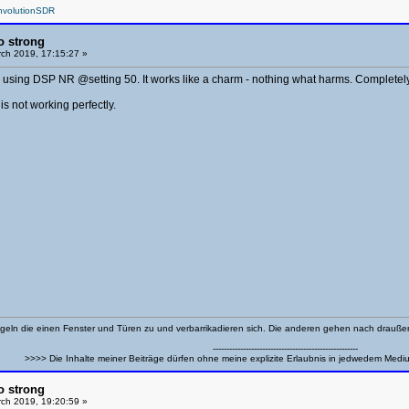
nvolutionSDR
o strong
ch 2019, 17:15:27 »
rs using DSP NR @setting 50. It works like a charm - nothing what harms. Completely
is not working perfectly.
eln die einen Fenster und Türen zu und verbarrikadieren sich. Die anderen gehen nach drauß
-----------------------------------------------------
>>>> Die Inhalte meiner Beiträge dürfen ohne meine explizite Erlaubnis in jedwedem Medi
o strong
ch 2019, 19:20:59 »