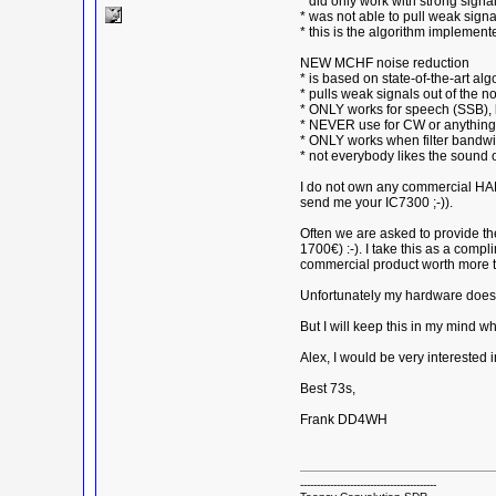
* did only work with strong signa
* was not able to pull weak signa
* this is the algorithm implemen
NEW MCHF noise reduction
* is based on state-of-the-art al
* pulls weak signals out of the n
* ONLY works for speech (SSB), b
* NEVER use for CW or anything
* ONLY works when filter bandwi
* not everybody likes the sound o
I do not own any commercial HAM
send me your IC7300 ;-)).
Often we are asked to provide th
1700€) :-). I take this as a compl
commercial product worth more th
Unfortunately my hardware does n
But I will keep this in my mind
Alex, I would be very interested
Best 73s,
Frank DD4WH
-----------------------------------------