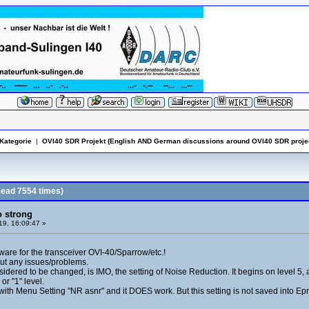
Kategorie
|
OVI40 SDR Projekt (English AND German discussions around OVI40 SDR projec
ead 7554 times)
o strong
19, 16:09:47 »
ware for the transceiver OVI-40/Sparrow/etc.!
out any issues/problems.
idered to be changed, is IMO, the setting of Noise Reduction. It begins on level 5, and
or "1" level.
r with Menu Setting "NR asnr" and it DOES work. But this setting is not saved into E