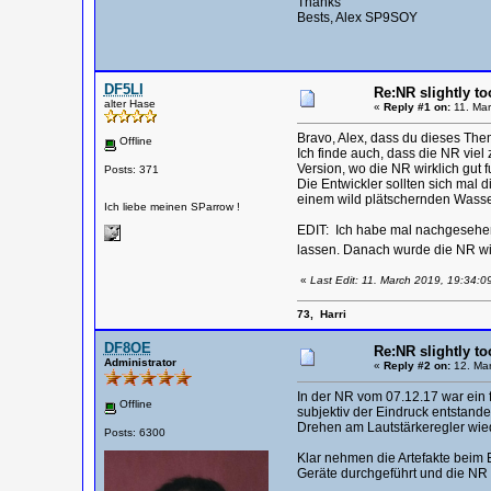
Thanks
Bests, Alex SP9SOY
DF5LI
Re:NR slightly to
alter Hase
«
Reply #1 on:
11. Mar
Bravo, Alex, dass du dieses Th
Offline
Ich finde auch, dass die NR viel
Version, wo die NR wirklich gut 
Posts: 371
Die Entwickler sollten sich mal
einem wild plätschernden Wasse
Ich liebe meinen SParrow !
EDIT: Ich habe mal nachgesehen:
lassen. Danach wurde die NR wi
«
Last Edit: 11. March 2019, 19:34:0
73, Harri
DF8OE
Re:NR slightly to
Administrator
«
Reply #2 on:
12. Mar
In der NR vom 07.12.17 war ein 
Offline
subjektiv der Eindruck entstand
Drehen am Lautstärkeregler wied
Posts: 6300
Klar nehmen die Artefakte beim E
Geräte durchgeführt und die NR 