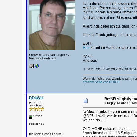
Ich habe eben mal testweise di
Artefakte. Prozentual gesehen ST
"50" zu hören. Ich habe immer no
sind wir doch einen Riesenschr
Allerdings gebe ich zu, dass ich
Hier ist Frank gefragt - eine sim
EDIT:
Hier
könnt ihr Audiobeispiele m
Stellvertr. OVV I40, Jugend /
vy 73
Nachwuchsreferent
Andreas
«
Last Edit: 12. March 2019, 06:42:
Wenn der Wind des Wandels weht, nag
qrz.com-Seite von DF8OE
DD4WH
Re:NR slightly to
positron
«
Reply #3 on:
12. Mar
alter Hase
@Alex: thanks for your comment
@DF5LI: well, we do not need Bra
Offline
we can do . . .
Posts: 462
OLD MCHF noise reduction:
* was based on the LMS algorit
Ich liebe dieses Forum!