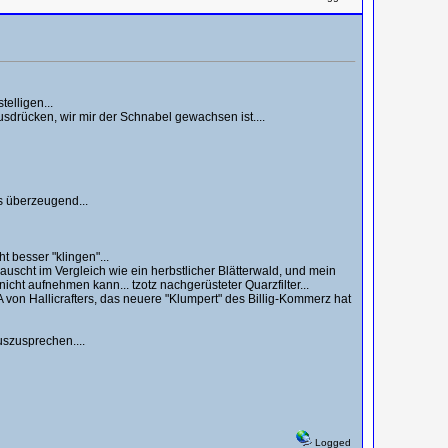
elligen...
usdrücken, wir mir der Schnabel gewachsen ist....
ls überzeugend...
 besser "klingen"...
uscht im Vergleich wie ein herbstlicher Blätterwald, und mein
t aufnehmen kann... tzotz nachgerüsteter Quarzfilter...
on Hallicrafters, das neuere "Klumpert" des Billig-Kommerz hat
uszusprechen....
Logged