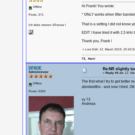
Hi Frank! You wrote:
Offline
* ONLY works when filter bandwi
Posts: 371
That is a setting I did not know ye
Ich liebe meinen SParrow !
EDIT: I have tried it with 2,5 kH
Thank you, Frank !
«
Last Edit: 12. March 2019, 20:43:5
73, Harri
DF8OE
Re:NR slightly to
Administrator
«
Reply #6 on:
12. Mar
The first what I try to get better 
Offline
abndwidths - and now I tried. O
Posts: 6300
vy 73
Andreas