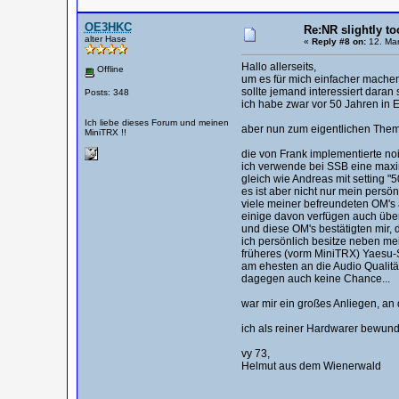
OE3HKC
Re:NR slightly to
alter Hase
«
Reply #8 on:
12. Mar
Hallo allerseits,
Offline
um es für mich einfacher mache
sollte jemand interessiert daran
Posts: 348
ich habe zwar vor 50 Jahren in E
Ich liebe dieses Forum und meinen
aber nun zum eigentlichen Them
MiniTRX !!
die von Frank implementierte nois
ich verwende bei SSB eine maxim
gleich wie Andreas mit setting "5
es ist aber nicht nur mein persön
viele meiner befreundeten OM's 
einige davon verfügen auch über 
und diese OM's bestätigten mir, 
ich persönlich besitze neben me
früheres (vorm MiniTRX) Yaesu-S
am ehesten an die Audio Qualitä
dagegen auch keine Chance...
war mir ein großes Anliegen, a
ich als reiner Hardwarer bewunde
vy 73,
Helmut aus dem Wienerwald