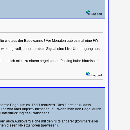
Logged
urgelig wie aus der Badewanne ! Vor Monaten gab es mal eine FW-
he wirkungsvoll, ohne aus dem Signal eine Live-Übertragung aus
te und ich mich zu einem begeisterten Posting habe hinreissen
Logged
samte Pegel um ca. 15dB reduziert. Dies führte dazu dass
ies war aber objektiv nicht der Fall. Wenn man den Pegel durch
e Unterdrückung des Rauschens...
rsion" auch Audiovergleiche mit den NRs anderer (kommerzieller)
schen diesen NRs zu hören (gewesen).