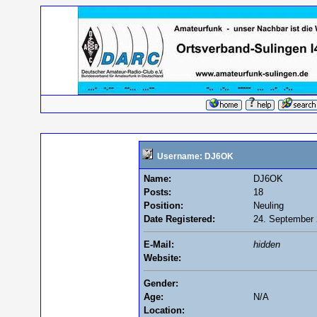
Username: DJ6OK
Name:
DJ6OK
Posts:
18
Position:
Neuling
Date Registered:
24. September 
E-Mail:
hidden
Website:
Gender:
Age:
N/A
Location: