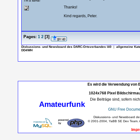
I'm a llama!
Thanks!
Kind regards, Peter.
Pages:
1
2
[
3
]
Diskussions- und Newsboard des DARC-Ortsverbandes I40
|
allgemeine Kat
DD4WH
Es wird die Verwendung von B
1024x768 Pixel Bildschirmau
Die Beiträge sind, sofern nic
Amateurfunk
GNU Free Documen
Diskussions- und Newsboard d
© 2001-2004, YaBB SE Dev Team. Al
Impr