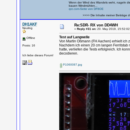
Wenn der Wind des Wandels weht, nageln die
bauen Windmühlen...
qrz.com-Seite von DF8OE
>>>> Die Inhalte meiner Beiträge d
DH1AKF
Re:SDR- RX von DD4WH
Neuling
«
Reply #31 on:
20. May 2019, 15:52:02
Test auf Langwelle
Offline
Von Martin Oßmann (FH Aachen) erhielt ich 
Nachdem ich einen 20 cm langen Ferritstab m
Posts: 16
hatte, verliefen die Tests erfolgreich. Ich 
decodieren.
Ich liebe dieses Forum!
P1060087.jpg