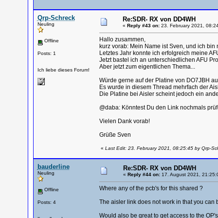
Qrp-Schreck
Re:SDR- RX von DD4WH
Neuling
«
Reply #43 on:
23. February 2021, 08:2
Hallo zusammen,
Offline
kurz vorab: Mein Name ist Sven, und ich bin 
Letztes Jahr konnte ich erfolgreich meine 
Posts: 1
Jetzt bastel ich an unterschiedlichen AFU Pro
Aber jetzt zum eigentlichen Thema...
Ich liebe dieses Forum!
Würde gerne auf der Platine von DO7JBH au
Es wurde in diesem Thread mehrfach der Aisl
Die Platine bei Aisler scheint jedoch ein ande
@daba: Könntest Du den Link nochmals prü
Vielen Dank vorab!
Grüße Sven
«
Last Edit: 23. February 2021, 08:25:45 by Qrp-Sc
bauderline
Re:SDR- RX von DD4WH
Neuling
«
Reply #44 on:
17. August 2021, 21:25:
Where any of the pcb's for this shared ?
Offline
The aisler link does not work in that you can 
Posts: 4
Would also be great to get access to the OP's