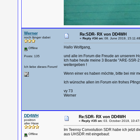
Werner
Re:SDR- RX von DD4WH
noch länger dabei
«
Reply #34 on:
08. June 2019, 15:11:48
Hallo Wolfgang,
Offline
und alle im Forum die Freude an unserem H
Posts: 135
Ich habe heute meine 3 Boarde "ARE-SSR-2 "
weitergeben !
Ich liebe dieses Forum!
Wenn einer es haben möchte, bitte bei mir m
Ich wünsche allen im Forum ein frohes Pfingst
vy 73
Werner
DD4WH
Re:SDR- RX von DD4WH
positron
«
Reply #35 on:
03. October 2019, 10:47
alter Hase
Im Teensy Convolution SDR habe ich jetzt d
aus UHSDR mit eingebaut:
Offline