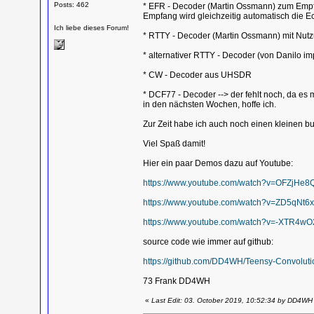
Posts: 462
* EFR - Decoder (Martin Ossmann) zum Empf
Empfang wird gleichzeitig automatisch die Echt
Ich liebe dieses Forum!
* RTTY - Decoder (Martin Ossmann) mit Nutz
* alternativer RTTY - Decoder (von Danilo 
* CW - Decoder aus UHSDR
* DCF77 - Decoder --> der fehlt noch, da es mi
in den nächsten Wochen, hoffe ich.
Zur Zeit habe ich auch noch einen kleinen bu
Viel Spaß damit!
Hier ein paar Demos dazu auf Youtube:
https://www.youtube.com/watch?v=OFZjHe8
https://www.youtube.com/watch?v=ZD5qNt6
https://www.youtube.com/watch?v=-XTR4wO
source code wie immer auf github:
https://github.com/DD4WH/Teensy-Convolut
73 Frank DD4WH
«
Last Edit: 03. October 2019, 10:52:34 by DD4WH