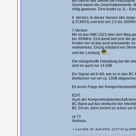
Bis hierhin war alleine die Filterplat
Grund waren die Umschaltelemente. Mit
nötig gewesen. Eins kostet ca. 9,-- Eur
6. Version: In dieser Version (die lang
(LTC6603) und erst von 2.5 bis 300MHz
7.Version
Mir ist das HMC1023 über den Weg gela
bis 300MHz. Erst damit ließ sich die 
Kosten her ist das auch preiswerter, e
realisierbar). Einzig entstand ein Str
und der Leistung
...
Die mangelhafte Dämpfung bei der drei
sind es auch nur 14.5dB.
Ein Signal mit 9+60, wie es in den BC-
dreifachen nur um ca. 10dB abgeschwäc
Es ist ein Frage der Kompromissbereitsc
EDIT:
Auch der Kompromissbereitschaft dem E
BC-Band auf das dreifache der Arbeits
BC DX-en, dann kommt es schon vor das
vy 73
Andreas
«
Last Edit: 29. April 2019, 12:27:02 by DF