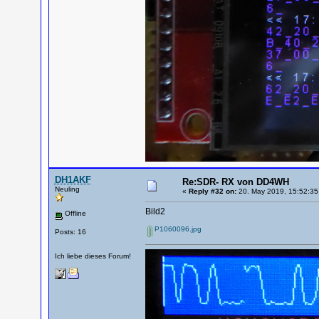
DH1AKF
Re:SDR- RX von DD4WH
Neuling
«
Reply #32 on:
20. May 2019, 15:52:35
Bild2
Offline
P1060096.jpg
Posts: 16
Ich liebe dieses Forum!