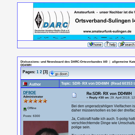
Diskussions- und Newsboard des DARC-Ortsverbandes I40
|
allgemeine Kat
DD4WH
Pages:
1
2
[
3
]
Topic: SDR- RX von DD4WH
(Read 60353 t
Author
DF8OE
Re:SDR- RX von DD4WH
Administrator
«
Reply #30 on:
29. April 2019, 1
Bei den ungeradzahligen Vielfachen is
Offline
daher müssen/sollen es bei der dreifa
Posts: 6300
Ja, Coilcraft hatte ich auch. 5-polig h
verschlechternde Dinge wie Umschaltu
polige sein.