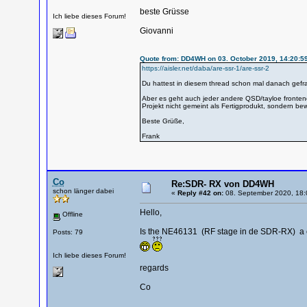
beste Grüsse
Ich liebe dieses Forum!
Giovanni
Quote from: DD4WH on 03. October 2019, 14:20:5
https://aisler.net/daba/are-ssr-1/are-ssr-2
Du hattest in diesem thread schon mal danach gefrag
Aber es geht auch jeder andere QSD/tayloe fronten
Projekt nicht gemeint als Fertigprodukt, sondern bew
Beste Grüße,
Frank
Co
Re:SDR- RX von DD4WH
schon länger dabei
«
Reply #42 on:
08. September 2020, 18:
Hello,
Offline
Is the NE46131 (RF stage in de SDR-RX) a co
Posts: 79
Ich liebe dieses Forum!
regards
Co