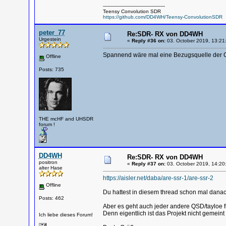
-----------------------------------------
Teensy Convolution SDR
https://github.com/DD4WH/Teensy-ConvolutionSDR
peter_77
Re:SDR- RX von DD4WH
Urgestein
«
Reply #36 on:
03. October 2019, 13:21
Spannend wäre mal eine Bezugsquelle der Ca
Offline
Posts: 735
THE mcHF and UHSDR
forum !
DD4WH
Re:SDR- RX von DD4WH
positron
«
Reply #37 on:
03. October 2019, 14:20
alter Hase
https://aisler.net/daba/are-ssr-1/are-ssr-2
Offline
Du hattest in diesem thread schon mal danach
Posts: 462
Aber es geht auch jeder andere QSD/tayloe 
Denn eigentlich ist das Projekt nicht gemeint
Ich liebe dieses Forum!