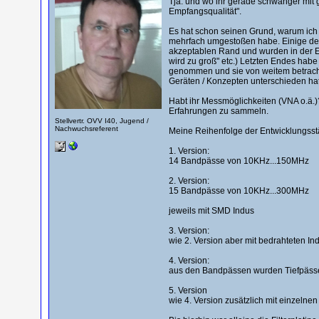
Tja: und wo ihr gerade schwanger mit 
Empfangsqualität".
Es hat schon seinen Grund, warum ich 
mehrfach umgestoßen habe. Einige der
akzeptablen Rand und wurden in der En
wird zu groß" etc.) Letzten Endes hab
genommen und sie von weitem betracht
Geräten / Konzepten unterschieden hat,
Habt ihr Messmöglichkeiten (VNA o.ä.)
Erfahrungen zu sammeln.
Stellvertr. OVV I40, Jugend /
Nachwuchsreferent
Meine Reihenfolge der Entwicklungsstä
1. Version:
14 Bandpässe von 10KHz...150MHz
2. Version:
15 Bandpässe von 10KHz...300MHz
jeweils mit SMD Indus
3. Version:
wie 2. Version aber mit bedrahteten In
4. Version:
aus den Bandpässen wurden Tiefpässe,
5. Version
wie 4. Version zusätzlich mit einzeln