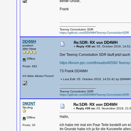
Beste Grüße,
Frank
-----------------------------------------
Teensy Convolution SDR
https://github.com/DD4WH/Teensy-ConvolutionSDR
DD4WH
Re:SDR- RX von DD4WH
positron
«
Reply #38 on:
05. October 2019, 14:51
alter Hase
Der Teensy Convolution SDR läuft jetzt auc
Offline
https://forum.pjrc.com/threads/40590-Teen
Posts: 462
73 Frank DD4WH
Ich liebe dieses Forum!
«
Last Edit: 05. October 2019, 14:51:41 by DD4WH
-----------------------------------------
Teensy Convolution SDR
https://github.com/DD4WH/Teensy-ConvolutionSDR
DM2NT
Re:SDR- RX von DD4WH
Neuling
«
Reply #39 on:
03. November 2019, 21:0
Hallo,
Offline
ich habe mir mal ein Paar Teile bestellt um 
Posts: 33
Im Grunde habe ich ja für die Kurzwelle alles 