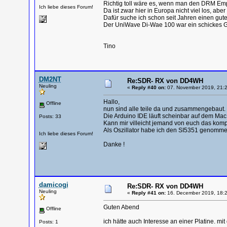
Richtig toll wäre es, wenn man den DRM Emp
Ich liebe dieses Forum!
Da ist zwar hier in Europa nicht viel los, abe
Dafür suche ich schon seit Jahren einen gut
Der UniWave Di-Wae 100 war ein schickes Ger
Tino
DM2NT
Re:SDR- RX von DD4WH
Neuling
«
Reply #40 on:
07. November 2019, 21:2
Hallo,
Offline
nun sind alle teile da und zusammengebaut. 
Die Arduino IDE läuft scheinbar auf dem Mac 
Posts: 33
Kann mir villeicht jemand von euch das kompi
Als Oszillator habe ich den SI5351 genomme
Ich liebe dieses Forum!
Danke !
damicogi
Re:SDR- RX von DD4WH
Neuling
«
Reply #41 on:
16. December 2019, 18:2
Guten Abend
Offline
ich hätte auch Interesse an einer Platine. m
Posts: 1