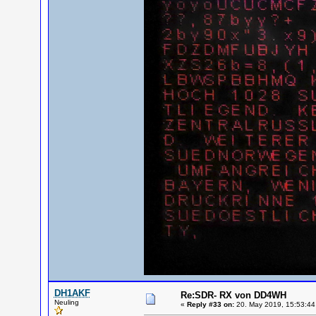
DH1AKF
Re:SDR- RX von DD4WH
Neuling
«
Reply #33 on:
20. May 2019, 15:53:44