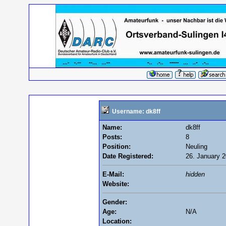
Username: dk8ff
Name:
dk8ff
Posts:
8
Position:
Neuling
Date Registered:
26. January 2
E-Mail:
hidden
Website:
Gender:
Age:
N/A
Location: