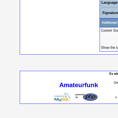
Language
Signature
Additional 
Current St
Show the l
Es wi
Die
Amateurfunk
© 