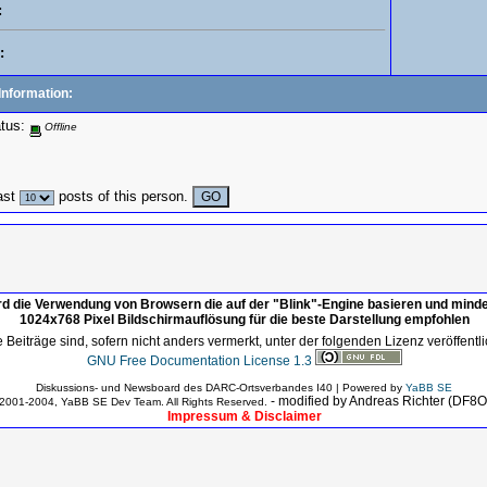
:
:
Information:
atus:
Offline
ast
posts of this person.
rd die Verwendung von Browsern die auf der "Blink"-Engine basieren und mind
1024x768 Pixel Bildschirmauflösung für die beste Darstellung empfohlen
 Beiträge sind, sofern nicht anders vermerkt, unter der folgenden Lizenz veröffentli
GNU Free Documentation License 1.3
Diskussions- und Newsboard des DARC-Ortsverbandes I40 | Powered by
YaBB SE
- modified by Andreas Richter (DF8
2001-2004, YaBB SE Dev Team. All Rights Reserved.
Impressum & Disclaimer