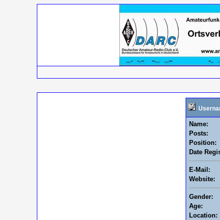
Userna
Name:
Posts:
Position:
Date Regis
E-Mail:
Website:
Gender:
Age:
Location: