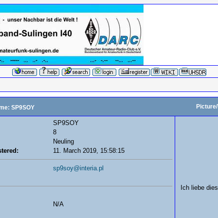
Picture
me: SP9SOY
SP9SOY
8
Neuling
tered:
11. March 2019, 15:58:15
sp9soy@interia.pl
Ich liebe die
N/A