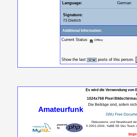
Language:
German
Signature:
73 Dietrich
Additional Information:
Current Status:
Offline
Show the last
posts of this person.
Es wird die Verwendung von B
1024x768 Pixel Bildschirmau
Die Beiträge sind, sofern nic
Amateurfunk
GNU Free Documen
Diskussions- und Newsboard d
© 2001-2004, YaBB SE Dev Team. Al
Impr