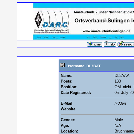
Username: DL3BAT
Name:
DL3AAA
Posts:
133
Position:
OM_nicht_
Date Registered:
05. July 20
E-Mail:
hidden
Website:
Gender:
Male
Age:
N/A
Location:
Bruchhause