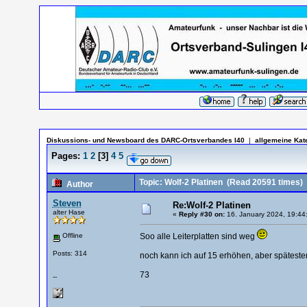
Diskussions- und Newsboard des DARC-Ortsverbandes I40
|
allgemeine Kat
Pages:
1
2
[
3
]
4
5
Topic: Wolf-2 Platinen
(Read 20591 times)
Author
Steven
Re:Wolf-2 Platinen
alter Hase
«
Reply #30 on:
16. January 2024, 19:44
Offline
Soo alle Leiterplatten sind weg
Posts: 314
noch kann ich auf 15 erhöhen, aber späteste
73
--