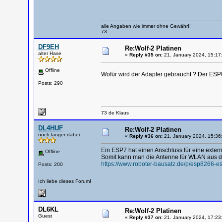
alle Angaben wie immer ohne Gewähr!!
73
DF9EH
Re:Wolf-2 Platinen
alter Hase
«
Reply #35 on:
21. January 2024, 15:17
Offline
Wofür wird der Adapter gebraucht ? Der ESP07
Posts: 290
73 de Klaus
DL4HUF
Re:Wolf-2 Platinen
noch länger dabei
«
Reply #36 on:
21. January 2024, 15:36
Ein ESP7 hat einen Anschluss für eine exter
Offline
Somit kann man die Antenne für WLAN aus 
https://www.roboter-bausatz.de/p/esp8266-es
Posts: 200
Ich liebe dieses Forum!
DL6KL
Re:Wolf-2 Platinen
Guest
«
Reply #37 on:
21. January 2024, 17:23