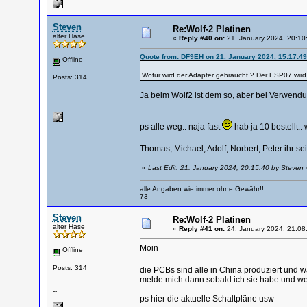
Steven
Re:Wolf-2 Platinen
alter Hase
«
Reply #40 on:
21. January 2024, 20:10
Quote from: DF9EH on 21. January 2024, 15:17:49
Offline
Wofür wird der Adapter gebraucht ? Der ESP07 wird 
Posts: 314
Ja beim Wolf2 ist dem so, aber bei Verwend
--
ps alle weg.. naja fast
hab ja 10 bestellt..
Thomas, Michael, Adolf, Norbert, Peter ihr sei
«
Last Edit: 21. January 2024, 20:15:40 by Steven
alle Angaben wie immer ohne Gewähr!!
73
Steven
Re:Wolf-2 Platinen
alter Hase
«
Reply #41 on:
24. January 2024, 21:08
Moin
Offline
Posts: 314
die PCBs sind alle in China produziert und
melde mich dann sobald ich sie habe und w
--
ps hier die aktuelle Schaltpläne usw