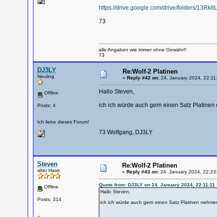
https://drive.google.com/drive/folders/
73
alle Angaben wie immer ohne Gewähr!!
73
DJ3LY
Re:Wolf-2 Platinen
Neuling
«
Reply #42 on:
24. January 2024, 22:11
Hallo Steven,
Offline
ich ich würde auch gern einen Satz Platine
Posts: 4
Ich liebe dieses Forum!
73 Wolfgang, DJ3LY
Steven
Re:Wolf-2 Platinen
alter Hase
«
Reply #43 on:
24. January 2024, 22:23
Quote from: DJ3LY on 24. January 2024, 22:11:11
Offline
Hallo Steven,
Posts: 314
ich ich würde auch gern einen Satz Platinen nehme
--