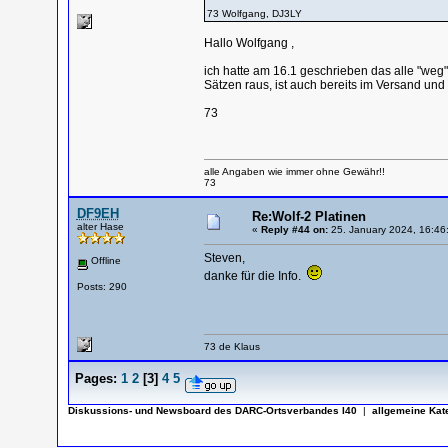
73 Wolfgang, DJ3LY
Hallo Wolfgang ,
ich hatte am 16.1 geschrieben das alle "weg"
Sätzen raus, ist auch bereits im Versand und
73
alle Angaben wie immer ohne Gewähr!!
73
DF9EH
Re:Wolf-2 Platinen
alter Hase
«
Reply #44 on:
25. January 2024, 16:46
Steven,
Offline
danke für die Info.
Posts: 290
73 de Klaus
Pages:
1
2
[
3
]
4
5
Diskussions- und Newsboard des DARC-Ortsverbandes I40
|
allgemeine Kat