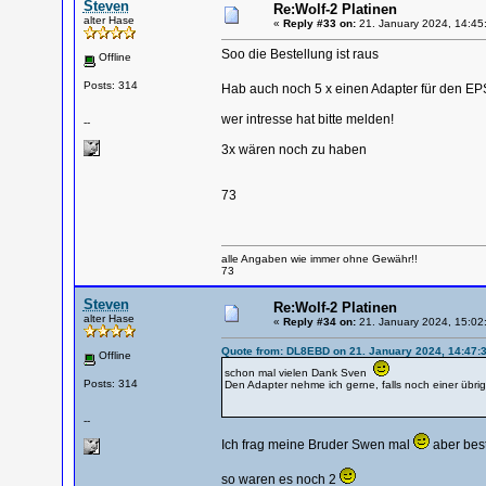
Steven
Re:Wolf-2 Platinen
alter Hase
«
Reply #33 on:
21. January 2024, 14:45
Soo die Bestellung ist raus
Offline
Posts: 314
Hab auch noch 5 x einen Adapter für den EP
wer intresse hat bitte melden!
--
3x wären noch zu haben
73
alle Angaben wie immer ohne Gewähr!!
73
Steven
Re:Wolf-2 Platinen
alter Hase
«
Reply #34 on:
21. January 2024, 15:02
Quote from: DL8EBD on 21. January 2024, 14:47:
Offline
schon mal vielen Dank Sven
Posts: 314
Den Adapter nehme ich gerne, falls noch einer übrig 
--
Ich frag meine Bruder Swen mal
aber bes
so waren es noch 2