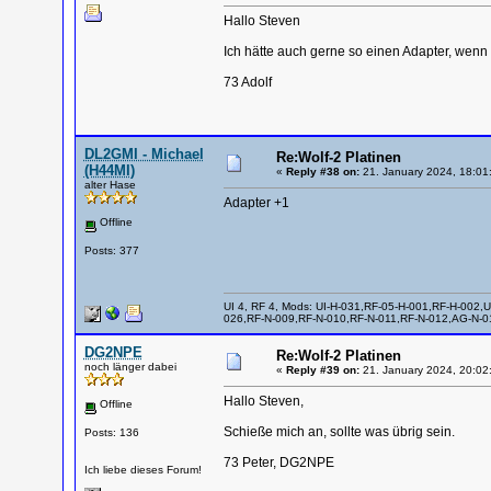
Hallo Steven
Ich hätte auch gerne so einen Adapter, wenn 
73 Adolf
DL2GMI - Michael
Re:Wolf-2 Platinen
(H44MI)
«
Reply #38 on:
21. January 2024, 18:01
alter Hase
Adapter +1
Offline
Posts: 377
UI 4, RF 4, Mods: UI-H-031,RF-05-H-001,RF-H-002,U
026,RF-N-009,RF-N-010,RF-N-011,RF-N-012,AG-N-01
DG2NPE
Re:Wolf-2 Platinen
noch länger dabei
«
Reply #39 on:
21. January 2024, 20:02
Hallo Steven,
Offline
Schieße mich an, sollte was übrig sein.
Posts: 136
73 Peter, DG2NPE
Ich liebe dieses Forum!