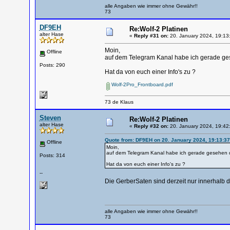
alle Angaben wie immer ohne Gewähr!!
73
DF9EH
Re:Wolf-2 Platinen
alter Hase
«
Reply #31 on:
20. January 2024, 19:13
Moin,
Offline
auf dem Telegram Kanal habe ich gerade ges
Posts: 290
Hat da von euch einer Info's zu ?
Wolf-2Pro_Frontboard.pdf
73 de Klaus
Steven
Re:Wolf-2 Platinen
alter Hase
«
Reply #32 on:
20. January 2024, 19:42
Quote from: DF9EH on 20. January 2024, 19:13:37
Offline
Moin,
auf dem Telegram Kanal habe ich gerade gesehen da
Posts: 314
Hat da von euch einer Info's zu ?
--
Die GerberSaten sind derzeit nur innerhalb d
alle Angaben wie immer ohne Gewähr!!
73